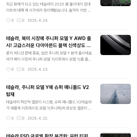
인해두세요컴퓨터로 예약하는 것이 모바일보다 편리합니
최근 화제가 되고 있는 테슬라의 2025 봄 홀리데이 업데
다예약 시스템 오픈 시간 약 5분 전부터 접속을 시도해보
이트에 대해 제 시각에서 정리해봤습니다. 솔직히 이번 업
세요원하는 날짜를 빠르게 선택하고 확정하세요주니퍼 담
데이트는 너무 오래 기다린 기능들이 많아서 "드디어!"라는
작성시간
0
0
2025. 4. 24.
당 어드바이저와의 소통인도 날짜를 예약하면 다음 날 주
말이 절로 나오네요. 특히 북미 테슬라 오너들이 부러워하
니퍼 담당 어드바이저가 연락을 드립니다. 이때 필요한 기
던 유럽식 어댑티브 헤드라이트가 드디어 미국과 캐나다에
본..
상륙했습니다. 제가 자주 야간 드라이브를 즐기는데, 이 기
테슬라, 북미 시장에 주니퍼 모델 Y AWD 출
능 하나만으로도 삶의 질이 확 올라갈 것 같네요!1. 드디어
시! 고급스러운 다이아몬드 블랙 신색상도 함
북미에 온 어댑티브 헤드라이트정말 오래 기다렸습니다.
글 내용
께 공개
유럽 테슬라 오너들은 이미 작년부터 써온 기능인데, 미국/
론치 에디션 판매 종료, 일반 주니퍼 모델 Y 본격 출시테슬
캐나다는 규제 때문에 못 쓰고 있었죠. 이제 법 개정으로 인
라가 북미 시장에 주니퍼 모델 Y(리프레시 모델 Y)를 출시
해 소프트웨어 버전 2024.2부터 OTA로 업데이트되는군
한 지 3개월 만에 한정판 론치 에디션 판매를 마무리하고,
작성시간
0
0
2025. 4. 23.
요.2022년 이후 매트릭스 헤드라이트 탑재 차량만 됩니다
드디어 일반 AWD 모델의 주문을 시작했습니다. 여기에 더
(헤드램프 모서리에 단일 ..
해 북미 시장을 위한 새로운 프리미엄 색상 '다이아몬드 블
랙'도 함께 선보였습니다.4월은 테슬라에게 좋은 소식이
테슬라, 주니퍼 모델 Y에 슈퍼 매니폴드 V2
가득한 달이었는데요, 주니퍼 모델 Y의 론치 에디션을 넘
탑재
어 더 많은 소비자에게 일반 모델을 제공하기 시작한 것은
글 내용
많은 기대를 모으고 있습니다. 론치 에디션은 무엇이 달랐
테슬라의 혁신적 열관리 시스템, 슈퍼 매니폴드 V2테슬라
을까?론치 에디션 모델 Y에는 다음과 같은 추가 옵션들이
가 새롭게 리프레시된 모델 Y(주니퍼)에 향상된 열관리 시
기본으로 포함되어 있었습니다:모든 색상 선택 가능 (최대
스템인 '슈퍼 매니폴드 V2'를 도입했습니다. 이 혁신적인
작성시간
0
0
2025. 4. 22.
1,500달러 상당)20인치 헬릭스 2.0 휠 (2,000달러)견인
기술은 전기차의 열펌프 시스템 복잡성을 획기적으로 줄여
패키지 (1,..
주는 테슬라만의 솔루션입니다.슈퍼 매니폴드란 무엇인
가?슈퍼 매니폴드(Super Manifold, '슈퍼맨'이라는 이름
테슬라 FSD 글로벌 확장 본격화: 유럽 티저