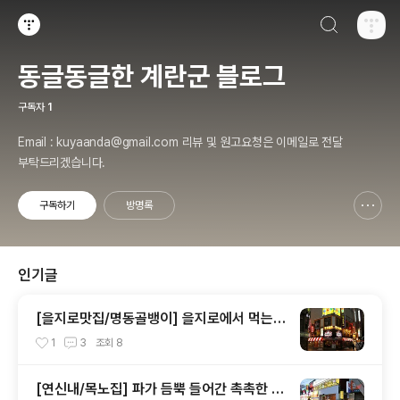
검색하기
티스토리
동글동글한 계란군 블로그
구독자
1
Email : kuyaanda@gmail.com 리뷰 및 원고요청은 이메일로 전달
부탁드리겠습니다.
구독하기
방명록
신고하기 레이어
열기
인기글
[을지로맛집/명동골뱅이] 을지로에서 먹는
파가 듬뿍~! 들어있는 골뱅이무침
1
3
조회
8
[연신내/목노집] 파가 듬뿍 들어간 촉촉한 돼