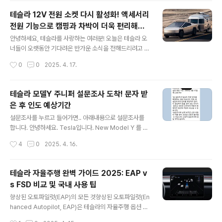
보겠습니다.RWD 사이버트럭의 주요 스펙과 변경점테슬
테슬라 12V 전원 소켓 다시 활성화! 액세서리
라의 새로운 RWD 사이버트럭은 AWD(사륜구동) 모델보
전원 기능으로 캠핑과 차박이 더욱 편리해진
다 약 1만 달러 저렴한 가격에 출시되었지만, 이를 위해 몇
글 내용
다
가지 주요 기능들이 삭제되었습니다. 우선 주요 스펙부터
안녕하세요, 테슬라를 사랑하는 여러분! 오늘은 테슬라 오
살펴볼까요?주행 성능 및 배터리주행 거리: 350마일(약 5
너들이 오랫동안 기다려온 반가운 소식을 전해드리려고 합
67km)소프트 토너 커버 장착 시: 최대 362마일(약 597k
니다. 테슬라가 12V 전원 소켓과 USB 포트를 다시 활성화
작성시간
0
0
2025. 4. 17.
m)까지 확장가속 성능: 0-60mph 6.2초구동 방식: 단일
하는 신규 '액세서리 전원(Accessory Power)' 기능을
모터 후륜구동(RWD)..
곧 출시한다고 합니다. 캠핑이나 차박을 즐기시는 분들에
게는 정말 희소식이 아닐 수 없네요! 이미지 표시드디어 돌
테슬라 모델Y 주니퍼 설문조사 도착! 문자 받
아온 12V 전원!지난 몇 개월 동안 테슬라 오너들에게 큰 불
은 후 인도 예상기간
편을 안겨주었던 12V 전원 제한이 마침내 해결될 전망입
글 내용
니다. Not a Tesla App의 독점 보도에 따르면, 테슬라는
설문조사를 누르고 들어가면.. 아래내용으로 설문조사를
새로운 '액세서리 전원' 옵션을 통해 차량에 사람이 없어도
합니다. 안녕하세요. Tesla입니다. New Model Y 를 주
12V 소켓의 전원을 다시 활성화할 예정이라고 합니다.이
문해주셔서 감사합니다. 고객님의 인도를 도와드리기 위해
작성시간
4
0
2025. 4. 16.
게 왜 중요하냐고요? 작년에 테슬라는 소프트웨어 업데이
인도 희망 여부 및 보조금 신청 지역을 파악하고자 하니, 다
트(32차)를..
음 안내 사항을 반드시 숙지 후 설문조사 작성 부탁드립니
다. 설문 대상: 2025년 4월 2일 오전 9시 59분까지 Ne
테슬라 자율주행 완벽 가이드 2025: EAP v
w Model Y를 신규 주문한 고객 응답 기한: 2025년 4월
s FSD 비교 및 국내 사용 팁
17일(목) 2:00 PM 1. 본 설문조사가 차량 인도를 확정하
글 내용
는 것은 아닙니다. 다만, 본 설문조사를 미제출 하시거나 개
향상된 오토파일럿(EAP)의 모든 것향상된 오토파일럿(En
인 사유로 정해진 날짜에 인도를 거부하는 경우 인도 의사
hanced Autopilot, EAP)은 테슬라의 자율주행 옵션 중
가 없으신 것으로 간주되어 주문이 취소될 수 있습니다. 2.
중간 단계로, 기본 오토파일럿보다 많은 기능을 제공하면
작성시간