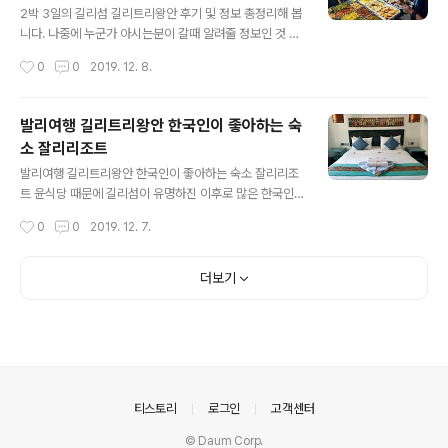
가실때는 바로 숙소주소 찾아서 가실 수도 있고 디스커버
2박 3일의 길리섬 길리트리왕안 후기 및 정보 총정리해 봅
리몰에서 픽업 요청하셔도 전기골프카트로 픽업해준답니
니다. 나중에 누군가 아시는분이 갈때 알려줄 정보인 것 같
다. 나중에 외출할때도 셔틀타고 나가면 되니까 이건 편하
아서 기억이 가물가물 하기전에 정리해보도록 하겠습니다.
작성시간
0
0
2019. 12. 8.
기는 하네요. 날이 워낙 더워야 말이죠. ▲ 체크인 시간이
(발리)빠당비치 -> (길리)트리왕안 으로 가는 배는 미리 예
안되서 일단 짐만 맡겨 두..
매를 해야 탑승을 하실 수 있을거예요. 마이리얼트립을 통
한 예약도 보면 전날에 바우처가 오는걸로 봐서는 여행확
발리여행 길리트리왕안 한국인이 좋아하는 숙
정되고 숙소 예약이 확정되었을때 배편 예약을 확정하면
소 잘리리조트
될 것 같습니다. 참고로 본 정보는 2019년 11월 기준 정보
글 내용
랍니다. https://www.myrealtrip.com/offers/5803
발리여행 길리트리왕안 한국인이 좋아하는 숙소 잘리리조
8 [무료 픽업/드랍] 발리 - 길리 / 에카자야 패스트보트 티
트 윤식당 때문에 길리섬이 유명하진 이후로 많은 한국인
켓 발리에서 길리 섬들로 오실 땐 전통의 에카자야 선박으
분들이 길리 트리왕안을 찾고 있다고 합니다. 많은 숙소들
작성시간
0
0
2019. 12. 7.
로 가장 빠르고 편안하고 쾌적하게! www.myrealtrip..
중에서도 한국인들의 평이 좋은 숙소가 바로 잘리리조트
입니다. 다른 숙소 대비 저렴한 가격으로 가성비 면에서 우
수하다고 하고 일하는 스탭들의 친절은 물론 숙소 시설도
더보기
깨끗하게 관리되어서 좋은 것 같네요. 다만 번화가와 숙소
와의 거리가 꽤 먼 편입니다. 발리여행 길리트리왕안에 도
착한 후에는 먼저 돌아가는 티켓을 컴펌 받아야 합니다. 2
일전에 하면 되는데 2박3일인 경우는 도착한 후 바로. 아
닌 경우는 2일전에 컨펌 받으시면 되요. 티켓을 에카자야
사무실에 보여주고 확인 받으시면 됩니다. 돌아오는 배편
의안내
티스토리
로그인
고객센터
시간을 미리 생각해두시면 좋아요~! 발리여행 ..
© Daum Corp.