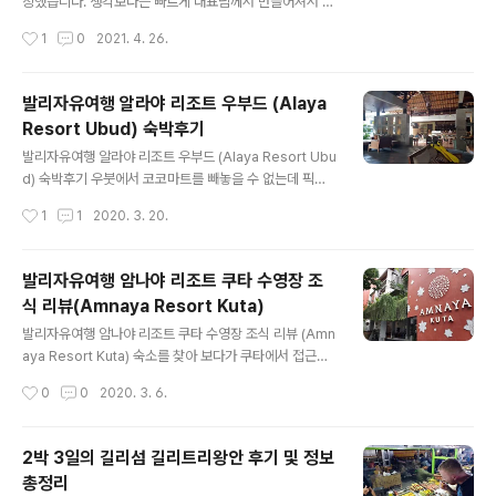
격이 저렴하다는 점이 결정적인 선택 이유가 되었습니다.
칭했습니다. 생각보다는 빠르게 대표님께서 만들어져서 서
또한 컴팩트한 사이즈로 도심 주행에 최적화되어 있으면서
비스로 모양을 갖추고 탄생을 했네요. 물론 장투하시는 고
작성시간
1
0
2021. 4. 26.
도, 테슬라 특유의 미니멀한 디자인과 첨단 기술을 모두 담
수 분들은 물론 단일계좌로 큰 금액을 가지고 있으신 분들
고 있어 첫눈에 반했습니다.주니..
도 많이 사용하시고 있어요! 2021년 4월 1일 타인에이아
이, 주식 포트폴리오 플랫폼 ‘오르락’ 정식 출시 타인에이아
발리자유여행 알라야 리조트 우부드 (Alaya
이, 주식 포트폴리오 플랫폼 ‘오르락’ 정식 출시 platum.kr
Resort Ubud) 숙박후기
▲ 런칭 기사도 명망있는 플래텀에서 1번으로 등록해주시
글 내용
고 벌써 25일정도가 지났는데 서비스에 대한 부분을 조금
발리자유여행 알라야 리조트 우부드 (Alaya Resort Ubu
정리해볼까 해서 글로 남겨보려고 합니다.매일, 매주 새로
d) 숙박후기 우붓에서 코코마트를 빼놓을 수 없는데 픽업
운 기능들이 만들고 서비스에 적용하다보니 새로운 기능에
이나 드랍해주는 장소로 많이 이용하기 때문에 투어를 마
작성시간
1
1
2020. 3. 20.
대해서 고객 및 지인들에게도 소개할 겸 작성하면 좋겠다
치고 혹은 다른 지역에서 이동한 후에 숙소로 찾아갈때 상
는 생각을 했는데.. 오래간만..
당히 편합니다. 바로 옆에 한 10미터 이동하시면 알라야 리
조트가 있습니다. 길리섬을 여행하고 아침배를 타고 오다
발리자유여행 암나야 리조트 쿠타 수영장 조
보니 체크인 시간보다 조금 이른 시간에 도착을 했네요. 숙
식 리뷰(Amnaya Resort Kuta)
소에 짐을 맡겨 놓고 밥먹고 주변을 돌아다닐 예정이기는
글 내용
했는데 예상보다 더 더운 날씨 덕분에 일단은 숙소에서 조
발리자유여행 암나야 리조트 쿠타 수영장 조식 리뷰 (Amn
금 쉬기로 마음을 먹어습니다. 바로 옆에 부속식당이 있고
aya Resort Kuta) 숙소를 찾아 보다가 쿠타에서 접근성
조식도 이쪽에서 먹을 수 있습니다. 다만 식사를 하시려면
이 좋은 곳을 찾다 보니 몇곳 후보가 있었지만 그중에 선택
작성시간
0
0
2020. 3. 6.
밖으러 나가셔서 오른쪽을 보시면 더 괜찮은 레스토랑이
한 곳이 암나야 리조트 쿠타 입니다. 예약은 아고다를 통해
있으니 파스타나 간단한 인도네시아..
서 1,182,906루피아(99,482원)에 예약을 했습니다. 주
변에 저렴한 가격대 숙소들이 많았는데 위치나 리뷰등을
2박 3일의 길리섬 길리트리왕안 후기 및 정보
보고 고민하다가 이쪽으로 골랐네요. ▲ 웰컴티.. 우붓에서
총정리
점심때 넘어와서 그런지 이런 것도 반갑더라구요. 숙소로
글 내용