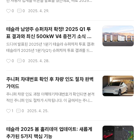
종 디자인이 미리 유출되지 않은 것만 봐도 테슬라가 신제
번 자동차 업계를 뒤흔들 발표를 했는데요, 바로 2025년
품 정보를 철저히 베일에 가리고 있다는 걸 알 수 있죠.테슬
말까지 테슬라 차량이 스스로 고객에게 배송되는 시스템을
작성시간
0
0
2025. 4. 29.
라의 저가형 차량 계획 변화이번에 알려진 정보로는 테슬
도입하겠다는 겁니다!미국기준이기는 하지만 FSD자율주
라의 저가형 차량 계획..
행이 한국에서도 상용화 된다면 한국에서도 충분히 가능한
일이네요. 상상해보세요: 공장에서 출발해 내 집 앞까지 찾
테슬라 남양주 슈퍼차저 확정! 2025 Q1 투
아오는 테슬라상상해 보세요. 텍사스 기가팩토리에서 막
표 결과와 최신 500kW V4 충전기 소식 총
생산된 당신의 새 테슬라가 공장 출하장에서 바로 고속도
글 내용
정리
로로 진입합니다. 운전자는 없고, 목적지는 뉴욕 북부의 당
드디어 발표된 2025년 1분기 테슬라 슈퍼차저 투표 결과!
신 집이죠. 가는 동안 차량은 스스로 충전 정류장을 계획하
테슬라가 2025년 1분기(Q1) 슈퍼차저 투표 결과를 드디
고, 교통 상황을 헤쳐나가며, 휴식 없이 쉬지 않고 달려 마
어 발표했어요! 지난 12월부터 시작된 이 투표, 이제 어떤
작성시간
0
0
2025. 4. 28.
침내 당신의 집 앞 드라이브웨이에 도착합니다.공상과학
지역이 새 슈퍼차저를 받게 될지 확인할 수 있게 됐네요.2
영화 같은 이야기가 아니에요. 일론 머스크는..
025년은 테슬라 슈퍼차징 네트워크에 정말 중요한 한 해
가 되고 있어요. 사이버트럭을 위한 325kW 충전 기능이
주니퍼 차대번호 확인 후 차량 인도 절차 완벽
출시됐고, 500kW 용량의 V4 슈퍼차저도 곧 나올 예정이
가이드
라고 해요! 그리고 테슬라는 우리의 충전 경험을 더 좋게 만
글 내용
들기 위해 더 빠른 슈퍼차저 데이터와 슈퍼차저가 꽉 찼을
주니퍼 차량 인도 과정 이해하기차대번호가 확인되면 본격
때 사용할 수 있는 가상 대기열 시스템 같은 편리한 기능들
적인 주니퍼 인도 절차가 시작됩니다. 이 글에서는 주니퍼
도 준비하고 있대요. 2025년 Q1 슈퍼차저 투표에서 이긴
차량을 구매한 후 차대번호 확인부터 최종 인도까지의 전
작성시간
1
0
2025. 4. 25.
지역들은요~북미 지역🇺🇸 플로리다주 레이크 웨일스
체 과정을 상세히 알려드립니다.차대번호 확인 후 인도 예
🇺🇸 네바다주..
약 방법주니퍼 차대번호가 확인되면 인도 예약 시스템에
접속할 수 있는 링크를 받게 됩니다. 인도 예약 시스템은 보
테슬라 2025 봄 홀리데이 업데이트: 새롭게
통 저녁 시간대에 오픈되며, 회사에서 카카오톡을 통해 링
추가된 5가지 핵심 기능
크를 전송합니다.주니퍼 인도 예약 꿀팁:미리 계정에 로그
글 내용