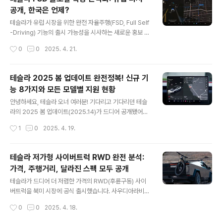
에서 착안)는 열펌프 시스템의 모든 구성 요소를 하나로 통
공개, 한국은 언제?
합한 올인원 패키지입니다. 이 시스템은 2층 PCB(인쇄회
글 내용
로기판) 주변에 모든 냉매 및 냉각수 구성 요소를 집약시켰
테슬라가 유럽 시장을 위한 완전 자율주행(FSD, Full Self
습니다.일반적으로 15~20개의 개별 부품으로 구성되는
-Driving) 기능의 출시 가능성을 시사하는 새로운 홍보 영
시스템을 테슬라는 하나의 패키지로 통합하는 데 성공했습
상을 공개했습니다. 오랫동안 규제 장벽에 막혀있던 유럽
작성시간
0
0
2025. 4. 21.
니다. 이로 인해 새로운 과제가 생겼습니다: 어떻게 난방과
시장에 FSD가 결국 진출할 수 있을지, 최신 소식을 자세히
냉방 기능을 모두 갖춘 열펌프를..
살펴보겠습니다.테슬라 FSD, 글로벌 확장 본격화테슬라의
완전 자율주행(FSD) 기능이 미국과 캐나다를 넘어 멕시코
테슬라 2025 봄 업데이트 완전정복! 신규 기
와 중국 등 새로운 지역으로 확장되고 있습니다. 이러한 글
능 8가지와 모든 모델별 지원 현황
로벌 출시 확대는 유럽 시장에 대한 기대감도 높이고 있습
글 내용
니다. 하지만 유럽은 자율주행 기술에 대한 엄격한 규제로
안녕하세요, 테슬라 오너 여러분! 기다리고 기다리던 테슬
인해 테슬라가 쉽게 진입하기 어려운 상황입니다.특히 유
라의 2025 봄 업데이트(2025.14)가 드디어 공개됐어요.
럽연합경제위원회(UNECE)의 상업 가이드라인은 자율주
이번 업데이트는 정말 알찬 기능들로 가득 차 있는데요, 다
작성시간
1
0
2025. 4. 19.
행 기술의 도입에 큰 장벽이 되고 있습니다. UNECE는 유
중 경로 계획부터 사이드 카메라 녹화까지 테슬라 경험을
럽연합 전체뿐만 ..
한층 업그레이드해줄 새로운 기능들을 모두 살펴봤습니다!
대체 경로 계획 (Alternative Trip Plans) 이제 테슬라
테슬라 저가형 사이버트럭 RWD 완전 분석:
내비게이션에서 여러 경로 옵션 중에 선택할 수 있어요! 여
가격, 주행거리, 달라진 스펙 모두 공개
행 스타일에 맞게 최적의 경로를 고를 수 있답니다.가장 빠
글 내용
른 경로: 목적지까지 가장 빠르게 도착할 수 있는 경로최고
테슬라가 드디어 더 저렴한 가격의 RWD(후륜구동) 사이
의 편의시설: 평점이 높은 레스토랑, 상점, 화장실 근처에
버트럭을 북미 시장에 공식 출시했습니다. 사우디아라비아
있는 충전소를 우선시하는 경로적은 충전 정류장: 충전 정
출시 단 하루 만에 미국 소비자들에게도 선보이게 된 것인
작성시간
0
0
2025. 4. 18.
차 횟수를 최소화한 경로지원 모델: 모델 S, 모델 3, 모델
데요, 과연 가격 인하를 위해 어떤 기능들이 삭제되었는지,
X..
그리고 이 새로운 모델이 얼마나 매력적인지 자세히 살펴