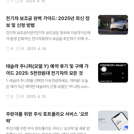
1
0
2025. 4. 15.
차량 인도 일정은 지자체 보조금 상..
서도 FSD보다는 저렴한 가격에 제공됩니다. 이 에서는 EA
P의 모든 기능과 실제 사용 경험을 자세히 살펴보겠습니
다.EAP의 주요 기능 상세 설명1. 자동 차선 변경 (Auto La
전기차 보조금 완벽 가이드: 2025년 최신 정
ne Change)작동 방식: 고속도로에서 방향지시등을 작동
보 및 신청 방법
시키면 주변 차량과 안전 거리를 확인한 후 자동으로 차선
글 내용
변경안전 기능: 사각지대 감지 시스템과 연동하여 위험 상
전기차 보조금이란?전기차 보조금은 정부와 지방자치단체
황 방지운전자 확인: 일부 지역에서는 스티어링 휠에 약간
가 환경 친화적인 전기자동차의 보급을 촉진하기 위해 구
의 힘을 가해 확인 필요제한 사항: 복잡한 도로 상황이나 악
매자에게 제공하는 재정적 지원 제도입니다. 이 정책은 탄
작성시간
0
0
2025. 4. 14.
천후 시 기능 제한될 수 있음2. 네비게이션 온 오토파일럿
소 배출량을 줄이고 친환경 교통수단으로의 전환을 가속화
(Na..
하기 위한 중요한 환경 정책 중 하나입니다.전기차 보조금
은 크게 국비 보조금과 지방비 보조금으로 나뉘며, 이 두 가
테슬라 주니퍼(모델 Y) 예약 후기 및 구매 가
지를 합산한 금액이 최종적으로 차량 구매자에게 지원됩니
이드 2025: 5천만원대 전기차의 모든 것
다. 특히 2025년에는 정부의 탄소중립 정책에 따라 보조
글 내용
금 체계에 중요한 변화가 있었습니다.2025년 전기차 보조
1. 테슬라 주니퍼를 선택한 이유안녕하세요, 여러분! 오늘
금 주요 변경사항국비 보조금 변경점2025년 전기차 국비
은 제가 최근 예약한 테슬라의 신형 모델인 '주니퍼(Junip
보조금은 차량 가격과 주행거리에 따라 차등 지급되는 방
er)'에 관한 이야기를 나누려고 합니다. 전기차 시장이 빠
작성시간
2
0
2025. 4. 13.
식으로 개편되었습니다. 주요 변경사항은 다음과 같습니
르게 성장하는 가운데, 테슬라는 여전히 많은 사람들이 첫
다:성능 기준 강화: 1회 충전 주행거리 300km ..
번째로 고려하는 브랜드입니다. 그중에서도 주니퍼는 합리
적인 가격대와 뛰어난 성능으로 큰 관심을 받고 있죠.제가
주린이를 위한 주식 포트폴리오 서비스 '오르
주니퍼를 선택한 가장 큰 이유는 바로 가성비였습니다. 국
락'
내 SUV 차량들과 가격 차이가 크지 않다는 점이 매력적이
글 내용
었죠. 특히 그랜저에 옵션을 많이 넣은 것보다도 오히려 가
주린이를 위한 주식 포트폴리오 서비스 '오르락'을 새로 런