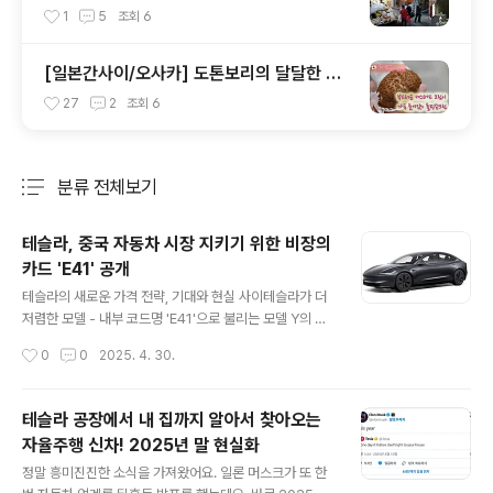
지보쌈
1
5
조회
6
[일본간사이/오사카] 도톤보리의 달달한 유
혹~! 홉 슈크림 ほっぷしゅうくりーむ
27
2
조회
6
분류 전체보기
주요 글 목록
테슬라, 중국 자동차 시장 지키기 위한 비장의
카드 'E41' 공개
글 내용
테슬라의 새로운 가격 전략, 기대와 현실 사이테슬라가 더
저렴한 모델 - 내부 코드명 'E41'으로 불리는 모델 Y의 저
가형 버전 출시를 연기한다는 소식이 들려왔어요. 테슬라
작성시간
0
0
2025. 4. 30.
내부 사정에 밝은 소식통 세 명에 따르면, 이 새로운 저가형
모델의 출시가 미뤄질 것으로 보인답니다. 테슬라는 2025
년 상반기 중 더 저렴한 모델을 출시하겠다고 약속했지만,
테슬라 공장에서 내 집까지 알아서 찾아오는
아직까지 구체적인 실체는 나타나지 않고 있죠.테슬라는
자율주행 신차! 2025년 말 현실화
신제품 출시에 있어 특히 비밀주의를 고수해왔어요. 로보
글 내용
밴 발표나 '위 로봇(We, Robot)' 프로젝트의 사이버캡 최
정말 흥미진진한 소식을 가져왔어요. 일론 머스크가 또 한