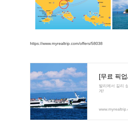
https://www.myrealtrip.com
/offers/58038
발리에서 길리 
게!
www.myrealtrip