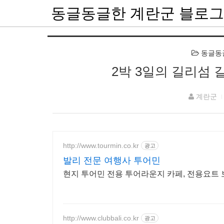
동글동글한 계란군 블로그
동글동글한
2박 3일의 길리섬
계란군
http://www.tourmin.co.kr
광고
발리 전문 여행사 투어민
현지 투어민 전용 투어라운지 카페, 전용요트 
http://www.clubbali.co.kr
광고