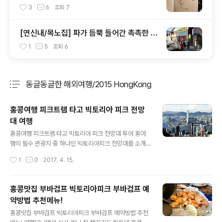
이야기
3
6
조회
7
[연신내/목노집] 파가 듬뿍 들어간 촉촉한 돼
지보쌈
1
5
조회
6
동글동글한 해외여행/2015 HongKong
분류 전체보기
주요 글 목록
홍콩여행 피크트램 타고 빅토리아 피크 전망
대 여행
글 내용
홍콩여행 피크트램 타고 빅토리아 피크 전망대 투어 홍여
행의 필수 관광지 중 하나인 빅토리아피크 전망대를 소개
하려고 합니다. 피크트램 자체도 특이하지만..빅토리아피
작성시간
1
0
2017. 4. 15.
크 전망대에서 보는 풍경은 홍콩의 마천루들을 한눈에 볼
수 있어서 강력하게 추천해주고 싶은 관광지라고 할 수 있
겠네요. 바쁘더라도 피크트램을 타러 간다면.. 꼭 빅토리아
홍콩맛집 부바검프 빅토리아피크 부바검프 예
피크 전망대도 빼놓지 말고 보도록 하세요. ▲ 홍콩여행의
약방법 추천메뉴!
경우 바닷가를 끼고 있어서 엄청나게 습하고 더운날씨에는
글 내용
여행을 많이 가지도 않고 선선한 날씨 성수기라 좋지만.. 풍
홍콩맛집 부바검프 빅토리아피크 부바검프 예약방법 추천