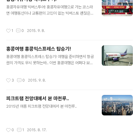
다. 스타크루즈의 경우 홍콩에서는 유명한 크루즈여행을
글 내용
홍콩자유여행 빅버스투어! 홍콩자유여행으로 가는 코스라
할 수 있게 해주는 곳으로 홍콩자유여행을 하시는 분들도
면 여행동선이나 교통편의 고민이 없는 빅버스토 괜찮은편
많이들 이용을 하실 겁니다. 이번에는 스타크루즈의 버거
한번 이용하고 나서 여러코스가 있다는걸 알았는데 낮에도
호를 소개해 보도록 하죠. ▲ 탑승하기 전... 사람이 많다고
좋기는 하지만 나이트투어는 꼭 해봐도 좋을 것 같네요. 가
는 했지만 이렇게 많을 줄이야... 여행을 꽤 많이 했다고 생
작성시간
1
0
2015. 9. 8.
격적인면도 좋지만 코스 선택도 가능해서 일정에 따라서
각을 했는데 여기서는 좀 지치기도 하더군요.일단 줄서는
골라 사용할수 있다는 점도 좋고 페리티켓이나 다른 입장
것도 그렇고 꽤 오랜시간을 기다려야 하기 때문에 짧은 홍..
료 부분도 같이 처리되는 것도 참 좋더군요 여러모로 잘 사
홍콩여행 홍콩익스프레스 탑승기!
용하고 왔네요. 자세한 여행기는 아래 링크를 참고하도록
글 내용
하세요~!http://gromit15.blog.me/220438615350
홍콩여행 홍콩익스프레스 탑승기! 여행을 준비하면서 항공
홍콩자유여행 빅버스투어!
권의 가격도 무시 못하는바.. 이번 홍콩여행은 어쩌다 보니
생각하지도 않았던 홍콩익스프레스를 타고 갔는데 가격도
저렴하고 비행시간이 길지 않아서 그리 피곤하지는 않더군
작성시간
3
0
2015. 9. 8.
요. 더구나 메르스 때문에 홍콩여행객의 발길이 뚝! 끊어진
상태라서 전세비행기처럼 타고 다녀왔습니다. 갈때도 20~
30명정도.. 올때는 10명정도가 탑승을 했으니 사실 운항
피크트램 전망대에서 본 마천루..
취소가 될 만하기도 한데 하루에 2편인걸 1편으로 줄이는
글 내용
형식으로 운항을 했더군요. 1명의 티켓을 구입하면 +1 으
2015년 여름 피크트램 전망대에서 본 마천루..
로 한명의 티켓을 공짜로 주는 프로모션도 하고 한국사무
소도 꽤 오래전부터 있어서 공격적인 마케팅을 하는듯합니
다. 여러모로 자주 이용할 것 같네요. 다만 승무원들이 그리
작성시간
0
1
2015. 8. 17.
친절하다는 생각이 안들어서 조금 불편하..