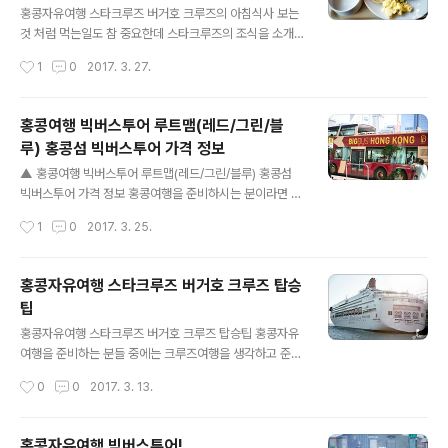
들이 엄청나게 기다리고 있지만 다행히 공연장이 꽤 넗은
홍콩자유여행 스타크루즈 버거호 크루즈의 아침식사 보는
편입니다. ▲ 홍콩디즈니랜드 라이온킹 각 캐릭터들도 잘
것 처럼 먹는일도 참 중요한데 스타크루즈의 조식을 소개
표현해내고 있고..무엇보다 사운드도 만족스러웠습니다.
합니다.아마 아침식사의 경우 대부분 챙겨드실텐데 오전에
작성시간
1
0
2017. 3. 27.
그리고 공연장이 관람석하고 상당히 가깝기 ..
배에서 딱히 할일도 없기 때문에 느즈막하게 나오셔서 먹
는게 좋답니다.식사는 뷔페식으로 되어 있기 때문에 여러
가지를 다양하게 먹을 수 있어서 좋기도 했네요. ▲ 크루즈
홍콩여행 빅버스투어 루트맴(레드/그린/블
에서 먹는 아침식사다 보니 풍경보기도 좋네요. ▲ 스타크
루) 홍콩섬 빅버스투어 가격 정보
루즈의 아침식사가 좋았던 점 중..가장 큰 점수는 인도음식
글 내용
들을 잔뜩 먹을 수 있다는 점입니다. 사실 음식의 종류들로
▲ 홍콩여행 빅버스투어 루트맵(레드/그린/블루) 홍콩섬
보면 뒤죽박죽해서 다국적 음식이 되어버린 형국인데 그리
빅버스투어 가격 정보 홍콩여행을 준비하시는 분이라면 빅
웠던 인도음식이라 좋네요. ^^ ▲ 미리 만들어 놓기는 하지
버스투어 정보를 한번쯤은 보셨을텐데 사실 처음 봣을때는
작성시간
1
0
2017. 3. 25.
만 전체적으로 음식의 질은 나쁘지 않습니다. ▲ 특히 빵종
어떻게 타지?티켓은 어디서 구입하고 좀 막막한 편입니다.
류가 많아서 식사로 빵을 선호하시는 분들도 ..
그리고 홍콩섬 빅버스투어 가격도 궁금해하시는 분들도 많
고해서탑승시간은 물론 빅버스투어의 정보를 풀어봅니다.
홍콩자유여행 스타크루즈 버거호 크루즈 탑승
▲ 빅버스투어는 그린과 레드라인 그리고 블루라인까지 해
팁
서 총 3개의 노선이 운영됩니다. 레드라인 - 홍콩섬 / 블루
글 내용
라인 - 구룡섬 / 그린라인 - 스탠리 이렇게 지역별로 생각
홍콩자유여행 스타크루즈 버거호 크루즈 탑승팁 홍콩자유
을 하시면 될 것 같네요. 각 라이별로 운영시간도 차이가 있
여행을 준비하는 분들 중에는 크루즈여행을 생각하고 준비
는데 레드라인은 9시30분부터 오후6시까지..블루라인은
하시는 분들도 있으실텐데의외로 크루즈여행의 경우 탑승
작성시간
0
0
2017. 3. 13.
10시부터 오후6시까지.. 그리고 스탠리 에버딘으로 가는
하는데는 물론 하선하는데까지 시간이 꽤 걸리는 편입니
그린라인은 9시 45분부터 오후4시 4..
다. 그리고 낭만을 기대한다면조금 더 부지런해야하고 더
많이 움직이셔야 크루즈여행을 넉넉하게 즐기실 수 있습니
홍콩자유여행 빅버스투어!