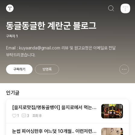
검색하기
티스토리
동글동글한 계란군 블로그
구독자
1
Email : kuyaanda@gmail.com 리뷰 및 원고요청은 이메일로 전달
부탁드리겠습니다.
구독하기
방명록
신고하기 레이어
열기
인기글
[을지로맛집/명동골뱅이] 을지로에서 먹는
파가 듬뿍~! 들어있는 골뱅이무침
1
3
조회
8
눈썹 피어싱한후 어느덧 10개월.. 이런저런