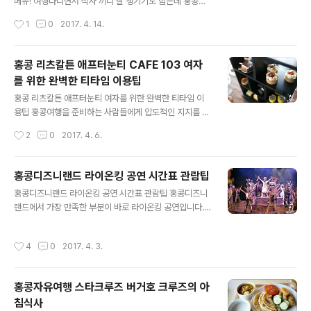
경을 볼는 날은 오희려 날이 더운 여름때가 정말 좋답니다.
메뉴! 여행다니면서 식사 끼니 잘 챙기기도 힘든데 홍콩맛
사진하나는 끝내주게 잘 나와요 ^^ ▲ 빅토리아피크 전망
집 중에 유명한 곳인 부바검프에 다녀왔습니다.새우요리로
작성시간
1
0
2017. 4. 14.
대..피크트램을 타고 정상에 와서 올라가시면 됩니다. 세트
유명한 곳이기도 하고 빅토리아피크에서 보는 전망도 상당
로된 입장권을 판매하고 있으니..타실때 그..
히 좋기 때문에 한번쯤 가보시면 좋을 것 같네요. 낮 밤 언
제든지 괜찮은 것 같아요. 홍콩은 야경이 최고이기는 한데
홍콩 리츠칼튼 애프터눈티 CAFE 103 여자
한낮에도 풍경이 상당히 좋은 편입니다.홍콩맛집 부바검프
를 위한 완벽한 티타임 이용팁
의 경우 자리배정도 중요한데 일단 예약을 하는 것이 좋은
글 내용
좌석을 받는 방법이기도 합니다. 같은 비용이라면 꼭 예약
홍콩 리츠칼튼 애프터눈티 여자를 위한 완벽한 티타임 이
하고 가시는걸 권해드려요! ▲ 메뉴들은 주로 새우요리들
용팁 홍콩여행을 준비하는 사람들에게 압도적인 지지를 받
이 많은 편인데..전체적으로 음식들이 꽤 괜찮은 편입니다.
고 있는 곳이 바로 리츠칼튼 호텔의 애프터눈티 입니다.일
작성시간
2
0
2017. 4. 6.
낮에 찾아갔는데 일하시는 분들이 좀 불친절한 점도 ..기억
단 전망이 끝내주게 좋다는 점.. 가격대비로도 이런 풍경을
에 많이 남네요. ▲ 테이블마다.. 있는 표..
볼수 있는 곳이 많지 않습니다.습하고 더운 여름이라면 꼭
가보시기를 권해드려요. 습하고 더운 홍콩여행중에서 가장
홍콩디즈니랜드 라이온킹 공연 시간표 관람팁
기억에 남는 곳이기도 합니다. 홍콩 리츠칼튼 애프터눈티
글 내용
홍콩디즈니랜드 라이온킹 공연 시간표 관람팁 홍콩디즈니
이용을 할 때 궁금한 점들이 많으실텐데 팁도 정리를 해봤
랜드에서 가장 만족한 부분이 바로 라이온킹 공연입니다.
어요. ▲ 홍콩 리츠칼튼 애프터눈티를 즐기겠지만 음료의
볼거리도 많지만 놀이동산 공연이 이렇게 스케일이 크고
경우는 초콜렛일 들어간 음료가 있는데 이건 좀 비추합니
잘 만들어졌는지는 몰랐었네요. 아주 대만족하면서 봤답니
다.아마 초콜릿을 녹이기 위해서 미지근한 상태로 나오는
작성시간
4
0
2017. 4. 3.
다.홍콩디즈니랜드에 가신다면 라이온킹 공연은 꼭 보도록
듯한데 이도저도 아니랍니다. 리츠칼튼에서는 시즌별로 다
하세요! 공연시간표와 관람팁도 남겨 봅니다. 홍콩디즈니
른 형태의 한정판매 에프터눈티를 판매하고 있는데 ..
랜드 라이온킹 공연시간12:00 / 14:00 / 16:30 / 18:00
홍콩자유여행 스타크루즈 버거호 크루즈의 아
관람시간이 한 30분정도 그리고 미리가서 대기하는 시간
침식사
을 하면 관람하는데 한시간 정도는 필요한 것 같네요.사람
글 내용