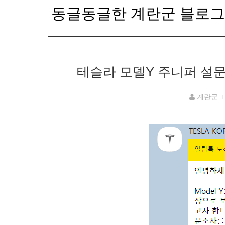
동글동글한 계란군 블로그
테슬라 모델Y 주니퍼 설문
계란군