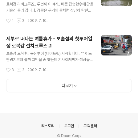
로복강 리버크루즈.. 두번째 이야기.. 배를 탑승한후에 강을
거슬러 올라 갑니다. 강물은 우기의 물처럼 상당히 탁한데..
주변경관은 사뭇 이국적이기도 합니다. 하지만 라오스,태
작성시간
4
2
2009. 7. 10.
국,캄보디아등의 동남아를 여행하신 분들은 일상적인 풍경
이기도 합니다. ^^; 배의 내부는 대충 이런 모습입니다. 배
에 따라서 규모등 약간의 차이는 있지만 음식이 가운데 있
세부로 떠나는 여름휴가 - 보홀섬의 첫투어일
고 좌석이 주르륵~ 있다고 생각하시면 됩니다. 배가 가다
정 로복강 런치크루즈..1
가 갑자기 옆쪽으로 이동을 하기 시작하더군요.. 느낌상 공
글 내용
연을 하지 않을까 생각을 해봅니다. 가까이 배가 붙으니 자
보홀섬 도착후.. 육상투어 (데이트립) 시작합니다. ^^ 어느
동으로 공연 스타트.. 점심이 되지 않은 이른시간이어서 그
관광지부터 볼까 고민을 좀 했는데 기사아저씨가 점심을
런것인지 활기찬 공연을 보여주더군요.. 한쪾에서는 기타
먹는게 어떠냐고 하면서 로복강투어를 먼저 하는게 좋겠다
작성시간
3
2
2009. 7. 10.
등의 악기로 연주를 하는데 꽤 스피디한 연주를 합니다. 중
는 말을 해줍니다. 세부에서 9시쯤 배를 타고 이동해서 11
간에 이런식의 필리핀 전통 공..
시쯤 도착했으니 얼추 점심시간이 되어갑니다. 바로 점심
먹으러 로복강으로 고고씽~ 항구를 빠져나오자 시내가 나
더보기
오는데.. 꽤나 북적북적 거립니다. 역시 시내는 다 똑같은
것 같네요.. 그래도 차가 밀리거나 하지는 않아서 좋더라구
요~ 조금 가면 역시나 한산한 길들이... 가까울줄 알았지만
생각보다는 꽤 거리가 됩니다. 20분은 넘게 이동한듯 싶네
요.. 로복강 도착... 로복강 투어는 부페로 이루어져 있어서
런치크루즈라고 생각하시면 편합니다. 돈을 지불하고 티켓
의안내
티스토리
로그인
고객센터
을 가지고 배를 탑승하시면 ..
© Daum Corp.