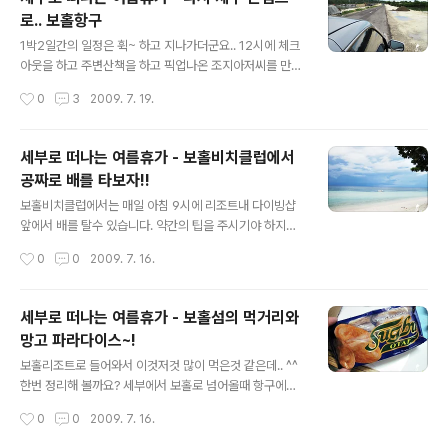
당부를 해서.. 보홀비치클럽에서 항구로 오는 중간에 점심
로.. 보홀항구
겸 저녁을 해결하기 위해서 들린곳입니다. 일반 팡라오쪽
글 내용
리조트에서는 항구까지 픽업비용이 대략 500페소 정도 될
1박2일간의 일정은 휙~ 하고 지나가더군요.. 12시에 체크
텐데.. 200페서 정도를 추가하시면.. 중간에 원하시는 식
아웃을 하고 주변산책을 하고 픽업나온 조지아저씨를 만나
당에 들릴수도 있을겁니다. 정확한건 기사분하고 흥정을
다시 항구로 향합니다. 조금 늦은 점심 겸 저녁을 먹어야 해
작성시간
0
3
2009. 7. 19.
잘 하셔야겠죠. ^^ 리조트 입구.. 후문이 아닐까 생각되는
서.. 항고 들어가기 전에 친구가 소개시켜준 식당도 겸사겸
데.. 주차장쪽에 연결된 입구..
사 들려 봅니다. 항구로 가는길인데.. 길을 넓히는 중이더군
요.. 아마 많아진 관광객 덕분이 아닌가 싶습니다. 항구로
세부로 떠나는 여름휴가 - 보홀비치클럽에서
가는길에 보이는 경치도 상당히 좋습니다. ^^ 가다가 본 지
공짜로 배를 타보자!!
프니.. 필리핀의 대중교통수단으로 차앞쪽을 보시면 번호
글 내용
판이 있답니다. 돈은 앞쪽에 위치한 기사분들에게 주셔도
보홀비치클럽에서는 매일 아침 9시에 리조트내 다이빙샵
되고 뒤쪽에 있는 돈 왕창 가지고 있으신 분들에게 드려도
앞에서 배를 탈수 있습니다. 약간의 팁을 주시기야 하지만
됩니다. ^^ 단.. 지프니의 경우는 동네를 모르면 사실상 내
호핑 안하실 분은 요긴하게 바다로 나갈수 있으니.. 가시는
작성시간
0
0
2009. 7. 16.
릴수가 없기 때문에 처음 가본 관광객은 타실일이 실제로
분들은 한번쯤 바다 나들이 하시는것도 좋은 경험이 될겁
는 없답니다. 매연이 심..
니다. 아침이라서 물이 새로 들어와 거의 환상이네요.. 아침
이라 사람도 없고 조용조용 합니다. 배가 들어오고 있는데..
세부로 떠나는 여름휴가 - 보홀섬의 먹거리와
아마 9시 전에 탑승하신 분들 같더군요~ 배를 타는 시간은
망고 파라다이스~!
약 10~20분 사이라고 보시면 됩니다. 배로 고고씽~!! 한
글 내용
적한 보홀 비치를 등뒤로 바다로 나갑니다. 바다로 고고씽
보홀리조트로 들어와서 이것저것 많이 먹은것 같은데.. ^^
~!! 파도가 거의 없는 편이라서 바다에서 멀미도 거의 안오
한번 정리해 볼까요? 세부에서 보홀로 넘어올때 항구에서
더군요.. 다만 바닥을 보고 있으면 다소 쏠리는 느낌이 있기
구입한 과자.. 이전에 세부에 머물때도 상당히 많이 먹던 과
작성시간
0
0
2009. 7. 16.
는 있어요.. -_- 배에는 아래쪽에 유리를 달아놔서 바다 안
자인데 부스러기가 좀 많기는 해도 맛있답니다. 기름종이
쪽을 볼수 있답..
같은 걸로 하나씩 개별포장이 되어있어요~ 설탕이 좀 많