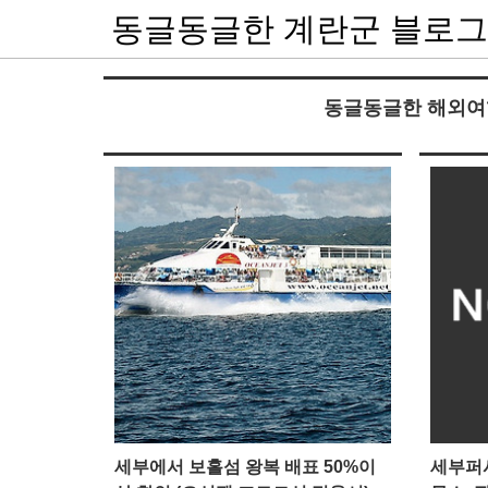
동글동글한 계란군 블로그
동글동글한 해외여행/20
세부에서 보홀섬 왕복 배표 50%이
세부퍼