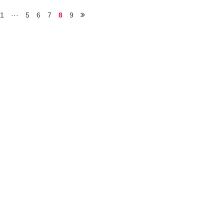
1
···
5
6
7
8
9