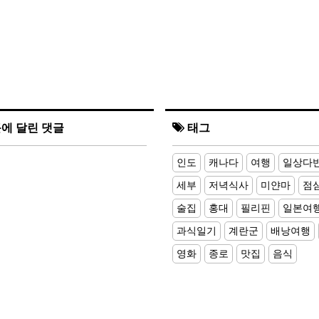
에 달린 댓글
태그
인도
캐나다
여행
일상다
세부
저녁식사
미얀마
점
술집
홍대
필리핀
일본여
과식일기
계란군
배낭여행
영화
종로
맛집
음식