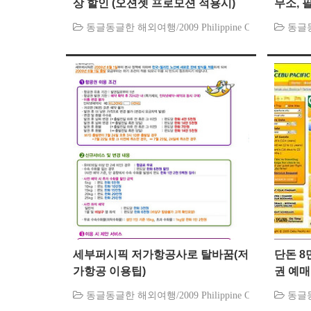
상 할인 (오션젯 프로모션 적용시)
무소, 
동글동글한 해외여행/2009 Philippine Cebu
동글동글
세부퍼시픽 저가항공사로 탈바꿈(저
단돈 8
가항공 이용팁)
권 예매
동글동글한 해외여행/2009 Philippine Cebu
동글동글