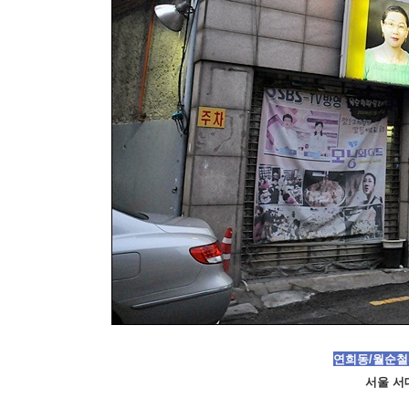
연희동
/월순철
서울 서대문