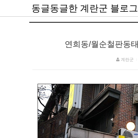
동글동글한 계란군 블로그
연희동/월순철판동태찜
계란군