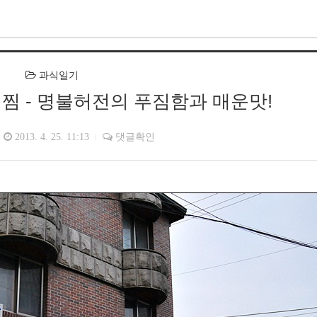
과식일기
 - 명불허전의 푸짐함과 매운맛!
2013. 4. 25. 11:13
댓글확인