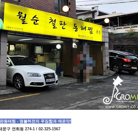
판동태찜 - 명불허전의 푸짐함과 매운맛!
구 연희동 274-1 / 02-325-1567