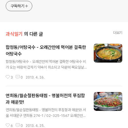
구독하기
더보기
과식일기
의 다른 글
합정동/어탕국수 - 오래간만에 먹어본 걸죽한
어탕국수
글 내용
합정동/어탕국수 - 오래간만에 먹어본 걸죽한 어탕국수 비
가 오는 바람에 갑자기 약속이 취소되고 덕분에 목요일날
개봉했던 아이언맨3를 번개같이 봐준뒤에 인근에 밥먹을
3
0
2013. 4. 26.
만한 곳이 없을까 고민하다가 어탕국수로 정하고 오래간만
에 갔네요. 어탕국수는 사실 흔하게 먹을수 있는 음식이 아
닌데 그래도 집 인근에 멀지 않은 곳에 있어서 생각날때는
연희동/월순철판동태찜 - 명불허전의 푸짐함
가끔 한번씩 가는 편입니다. 아시는 분들은 알겠지만 행주
산성에 있는 집하고 뭔가 연관이 되어있다고 하는데 맛으
과 매운맛!
글 내용
로는 합정동보다는 행주산성어탕국수쪽에 손을 들어주고
연희동/월순철판동태찜 - 명불허전의 푸짐함과 매운맛! 서
싶네요. 다만 좀 덜 북적거리고 그나마 교통편이 좋은곳을
울 서대문구 연희동 274-1 / 02-325-1567 오래간만에
골라야 한다면 당연히 합정동에 있는 집이구요! ▲ 반찬은
연남동 안쪽길까지 오게 되었는데 한달전부터 잡아 놓은
3가지만 나오는데.. 행주산성에 있는 곳도 동일하다고 보
6
0
2013. 4. 25.
친구들과의 모임에 매운걸 좀 먹어보고자 생각을 하다가