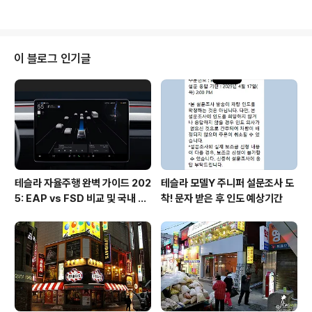
시면 됩니다. 김치종류가 좀 다르고 단무지가 나온..
생각난 동태찜 집으로 가게 되었습니다. 한 2년전만 해도
정말 자주 왔었는데.. 정말 오래간만에 찾아오게 되었네요.
집에서는 그리 먼 편은 아니지만 대중교통으로 움직이기에
는 좀 불편한 위치에 있기 때문에 요즘들어 잘 안찾아 가는
이 블로그 인기글
게 아닌가 싶더라구요. 일단 이집에서 저녁을 먹으면 맥주
나 소주를 한잔하러 택시를 타고 움직여야 하거든요. ▲ 동
태찌개 자리를 잡고 주문을 받으러 오셨는데 일행중 저를
포함해서 두명이 엄청난 숙취에 시달라고 있어서 사실 술
은 커녕 물도 마시기 힘든 상태라서..
테슬라 자율주행 완벽 가이드 202
테슬라 모델Y 주니퍼 설문조사 도
5: EAP vs FSD 비교 및 국내 사
착! 문자 받은 후 인도 예상기간
용 팁