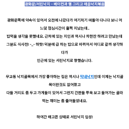
광화문/서린낙지 - 베이컨과 햄 그리고 매운낙지볶음
광화문쪽에 약속이 있어서 오전에 나갔다가 여기저기 떠돌아 다니다 보니 어
느덧 점심시간이 훌쩍 지났는데..
밥먹을 생각을 못했네요. 근처에 있는 지인과 역시나 차한잔 하려고 만났는데
그분도 식사전! -_- 하핫! 덕분에 급 차는 밥으로 바뀌어서 어디로 갈까 생각하
다가
인근에 있는 서린낙지로 향했습니다.
무교동 낙지골목에서 가장 좋아하는 집은 역시나
막내낙지
인데 이제는 낙지골
목이란것도 없어졌고
다들 거리도 좀 두고 가게들이 있어서 그런지 간판들 쭈욱 보고 들어가는 골라
먹는 재미는 좀 줄어들었네요.
하여간 배고픈 상태로 서린낙지 입성!