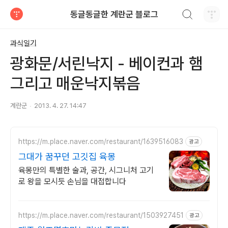
검색하기
동글동글한 계란군 블로그
티스토리
과식일기
광화문/서린낙지 - 베이컨과 햄
그리고 매운낙지볶음
계란군
2013. 4. 27. 14:47
https://m.place.naver.com/restaurant/1639516083
광고
그대가 꿈꾸던 고깃집 육몽
육몽만의 특별한 술과, 공간, 시그니처 고기
로 왕을 모시듯 손님을 대접합니다
https://m.place.naver.com/restaurant/1503927451
광고