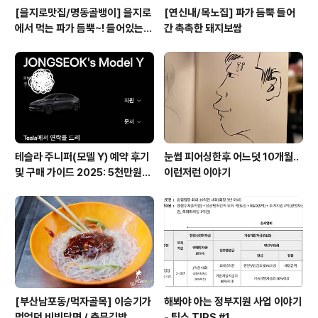
[을지로맛집/명동골뱅이] 을지로
[연신내/목노집] 파가 듬뿍 들어
에서 먹는 파가 듬뿍~! 들어있는
간 촉촉한 돼지보쌈
골뱅이무침
테슬라 주니퍼(모델 Y) 예약 후기
눈썹 피어싱한후 어느덧 10개월..
및 구매 가이드 2025: 5천만원대
이런저런 이야기
전기차의 모든 것
[부산남포동/먹자골목] 이승기가
해봐야 아는 정부지원 사업 이야기
먹었던 비빔당면 / 충무김밥
- 팁스 TIPS #1