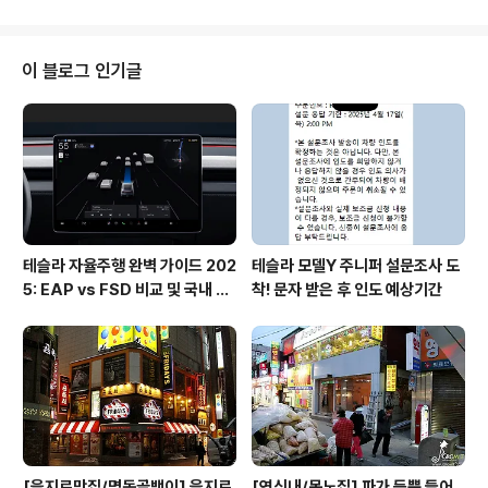
▲ 분위기가 한국스럽지가 않아서 그런지 이국적..
시간이 지나서 지금은 그때 술먹고 놀던 사람들과도 서먹
한 사이가 된걸 생각하면 시간이 흐르기도 많이 흘렀네요.
4,500원이던 가격은 현재는 7,000원이고 물론 그때도 저
이 블로그 인기글
렴하다고 생각되는 가격이었고 지금에서도 가격대비로 생
각하면 저렴한 집중에 한곳이라고 생각하고 있습니다. ▲
얇게 썰어서 양념에 절여놓기 때문에 한때 소? 돼지?로 돈
내기 하던 친구들도 있었네요.. 돼지고기인데 참 양념불고
기 처럼 소고기 느낌이 난다니까요~! 오..
테슬라 자율주행 완벽 가이드 202
테슬라 모델Y 주니퍼 설문조사 도
5: EAP vs FSD 비교 및 국내 사
착! 문자 받은 후 인도 예상기간
용 팁
[을지로맛집/명동골뱅이] 을지로
[연신내/목노집] 파가 듬뿍 들어