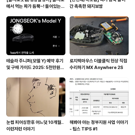
에서 먹는 파가 듬뿍~! 들어있는
간 촉촉한 돼지보쌈
골뱅이무침
테슬라 주니퍼(모델 Y) 예약 후기
로지텍마우스 더블클릭 현상 직접
및 구매 가이드 2025: 5천만원대
수리하기 MX Anywhere 2S
전기차의 모든 것
눈썹 피어싱한후 어느덧 10개월..
해봐야 아는 정부지원 사업 이야기
이런저런 이야기
- 팁스 TIPS #1