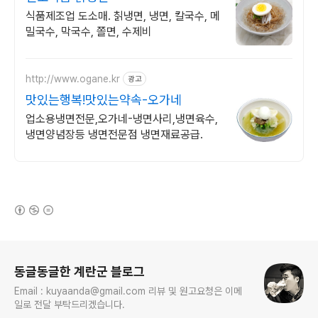
식품제조업 도소매. 칡냉면, 냉면, 칼국수, 메
밀국수, 막국수, 쫄면, 수제비
http://www.ogane.kr
광고
맛있는행복!맛있는약속-오가네
업소용냉면전문,오가네-냉면사리,냉면육수,
냉면양념장등 냉면전문점 냉면재료공급.
(새창열림)
로그 정보
동글동글한 계란군 블로그
Email : kuyaanda@gmail.com 리뷰 및 원고요청은 이메
일로 전달 부탁드리겠습니다.