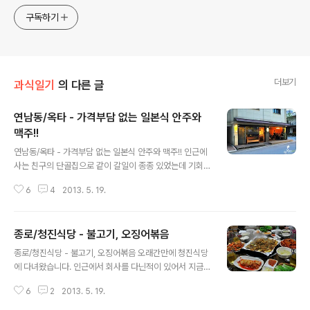
구독하기
더보기
과식일기
의 다른 글
연남동/옥타 - 가격부담 없는 일본식 안주와
맥주!!
글 내용
연남동/옥타 - 가격부담 없는 일본식 안주와 맥주!! 인근에
사는 친구의 단골집으로 같이 갈일이 종종 있었는데 기회
가 잘 없다가 날잡고 찾아간날은 쉬는날(일요일)이라 언제
6
4
2013. 5. 19.
갈까 고민하고 있었는데 홍대에서 술마시다가 초저녁이라
옥타로 넘어가봅니다. 홍대역에서는 그나마 걸어오실만 하
고 합정쪽에서는 걷기에는 먼편이라서 택시를 이용하시는
종로/청진식당 - 불고기, 오징어볶음
게 좋을듯하네요. 처음 찾아갔을때 사실 자리도 좀 의외였
글 내용
는데 아파트 옆골목에 꽤 조용한곳에 위치하고 있습니다.
종로/청진식당 - 불고기, 오징어볶음 오래간만에 청진식당
▲ 메뉴판.. 여러가지 안주를 먹어보고 싶었는데 의외로 주
에 다녀왔습니다. 인근에서 회사를 다닌적이 있어서 지금
문이 안되는것들이 꽤 있네요. 자주온다는 친구에게 추천
은 르미에르 빌딩으로 바뀐자리에 있던 피맛골에 위치하고
받아서 몇가지 안주를 주문해봤어요. ▲ 항상 그렇지만 메
6
2
2013. 5. 19.
있을때 정말 부지런히 다니지 않았나 싶네요. 한때는 일하
뉴를 주문하기 전에는 미리 생맥주부터... 주문해주는 센스!
는 사람들과 그리고 데이트하러.. 친구들과 술마시러 등등..