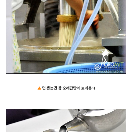
▲
면 뽑는건 참 오래간만에 보네용~!