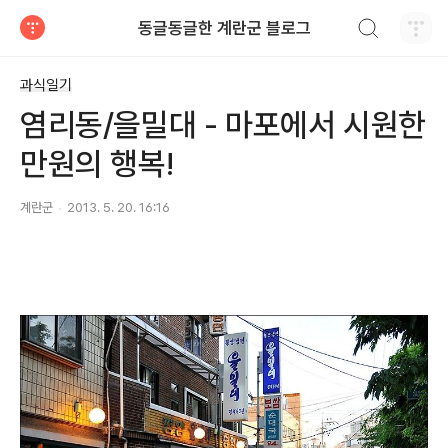
검색하기
동글동글한 계란군 블로그
티스토리
과식일기
염리동/을밀대 - 마포에서 시원한
만원의 행복!
계란군
2013. 5. 20. 16:16