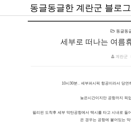
동글동글한 계란군 블로그
동글동글한 
세부로 떠나는 여름휴
계란군
10시30분.. 세부퍼시픽 항공이라서 당
늦은시간이지만 공항까지 픽업
필리핀 도착후 세부 막탄공항에서 택시를 타고 시내로 들
은 경우는 공항에 붙어있는 