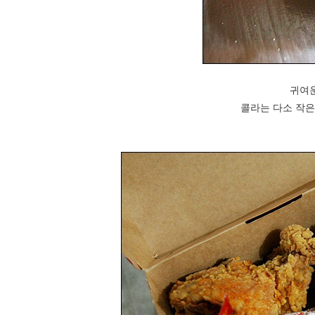
귀여운
콜라는 다소 작