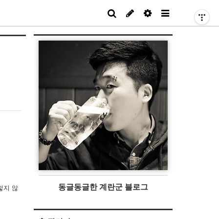
동글동글한 계란군 블로그
렇지 않