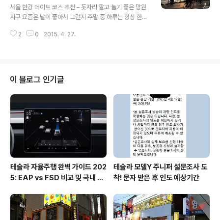
적거나 안쓰시는게 아닌가 하는 생각도 들고..밥은 평소에
서울 한강 데이트 코스 추천 – 돗자리 깔고 놀기 좋은 망원
도 잘 안남기고 점심에는 더더욱!! 안남기는데.. 오늘은 남
지구 요즘은 날이 좋아서 그런지 주말 중 하루는 항상 한강
기고 왔네요.. ㅠ.ㅠ
에서 보내게 되네요. 가볍게 간식도 먹고 자전거 타고 놀기
2
0
2015. 4. 27.
도 하고.. 이래저래 동네 친구들하고 주말 중 하루는 한강
나들이 공식이 점점 성립되고 있는 것 같습니다. 서울 한강
데이트 코스 추천을 해드리려고 하는데 한강에서는 꽤 많
은 포인트가 있고 인근에서는 선유도 공원도 있기 때문에
나들이 가시는 분들이 참 많으실 것 같네요.. 돗자리 깔고
이 블로그 인기글
놀기 좋은 곳이라고 하면 지하철이 가는 방향으로는 합정
이 가장 가까운편이고 지역적으로는 조금 걸어서라도 망원
동쪽으로 해서 한강으로 나오시는게 좋습니다. 오는길에
망원시장에 들려서 맛있는 간식을 사시기에도 딱 좋구요!
돗지라기 없다면 시장에서 하나 구입하..
테슬라 자율주행 완벽 가이드 202
테슬라 모델Y 주니퍼 설문조사 도
5: EAP vs FSD 비교 및 국내 사
착! 문자 받은 후 인도 예상기간
용 팁