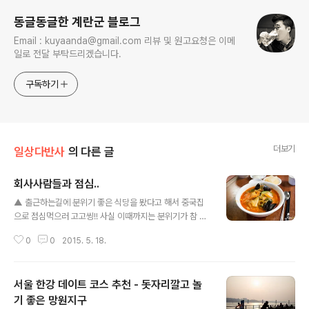
동글동글한 계란군 블로그
Email : kuyaanda@gmail.com 리뷰 및 원고요청은 이메
일로 전달 부탁드리겠습니다.
구독하기
더보기
일상다반사
의 다른 글
회사사람들과 점심..
글 내용
▲ 출근하는길에 분위기 좋은 식당을 봤다고 해서 중국집
으로 점심먹으러 고고씽!! 사실 이때까지는 분위기가 참 좋
았는데 말이죠.. ▲ 중국식냉면.. 뭔가 내가 생각한 중국식
0
0
2015. 5. 18.
냉면과는 많이 다르다.. -_- ▲ 짜장면.. 춘장을 기름에 달
달 볶는건 좋은데..기름이 너무 많아서 한입 먹으면 입주위
에 온통 기름으로 번들거릴 정도.. ㅠ.ㅠ ▲ 짬뽕과 짜장은
서울 한강 데이트 코스 추천 - 돗자리깔고 놀
들어가 있는 제료도 별로 없어서.. 식당도 꽤 오래 된편 같
은데 .. 신기하다.. 맛이 다 밍밍한걸로 봐서는 미원함량이
기 좋은 망원지구
글 내용