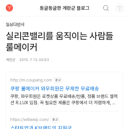
검색하기
동글동글한 계란군 블로그
티스토리
일상다반사
실리콘밸리를 움직이는 사람들
룰메이커
계란군
2015. 7. 13. 00:53
http://m.coupang.com
광고
쿠팡 룰메이커 와우회원은 무제한 무료배송
쿠팡, 와우회원은 로켓상품 무료배송/반품, 정품 브랜드 셀렉
션 R.LUX 입점. 꼭 필요한 제품은 쿠팡에서 더 저렴하게, 로
켓배송으로 더 빠르게!
https://willawip.com/
광고
스타트업과 K브랜드의 지원군