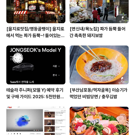
[을지로맛집/명동골뱅이] 을지로
[연신내/목노집] 파가 듬뿍 들어
에서 먹는 파가 듬뿍~! 들어있는
간 촉촉한 돼지보쌈
골뱅이무침
테슬라 주니퍼(모델 Y) 예약 후기
[부산남포동/먹자골목] 이승기가
및 구매 가이드 2025: 5천만원대
먹었던 비빔당면 / 충무김밥
전기차의 모든 것