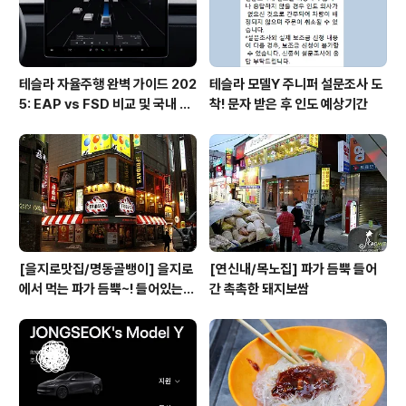
경우는 대부분 택시를 흔하게 ..
테슬라 자율주행 완벽 가이드 202
테슬라 모델Y 주니퍼 설문조사 도
5: EAP vs FSD 비교 및 국내 사
착! 문자 받은 후 인도 예상기간
용 팁
[을지로맛집/명동골뱅이] 을지로
[연신내/목노집] 파가 듬뿍 들어
에서 먹는 파가 듬뿍~! 들어있는
간 촉촉한 돼지보쌈
골뱅이무침