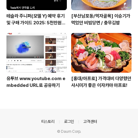
테슬라 주니퍼(모델 Y) 예약 후기
[부산남포동/먹자골목] 이승기가
및 구매 가이드 2025: 5천만원대
먹었던 비빔당면 / 충무김밥
전기차의 모든 것
유투브 www.youtube.com e
[홍대/아프로] 가격대비 다양했던
mbedded URL로 공유하기
사시미가 좋은 이자카야 아프로!
의안내
티스토리
로그인
고객센터
© Daum Corp.