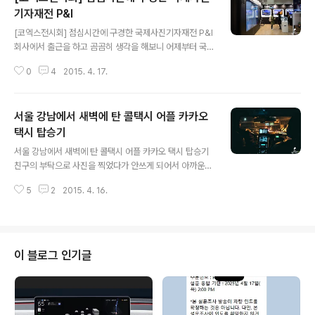
기자재전 P&I
글 내용
[코엑스전시회] 점심시간에 구경한 국제사진기자재전 P&I
회사에서 출근을 하고 곰곰히 생각을 해보니 어제부터 국
제사진기자재전 P&I가 이미 시작하고 있었네요!회사가 삼
0
4
2015. 4. 17.
성역 인근에 있는 이유로 점심시간을 이용해서 국제사진기
자재전 P&I에 다녀왔습니다. 장비를 새로 구입하시는 분들
은 현장에서도 20~30% 정도 할인된 가격으로 제품을 구
서울 강남에서 새벽에 탄 콜택시 어플 카카오
매하는 것도 가능하기 때문에 새로 카메라 장비를구입할
분들은 가능한 가보시는게 좋을 것 같네요. 사진에 미리 등
택시 탑승기
글 내용
록하면 무료로 입장이 가능하고..카메라 회사에서도 티켓
서울 강남에서 새벽에 탄 콜택시 어플 카카오 택시 탑승기
을 많이 배포했기 때문에 알음알음 구하시면 무료로 들어
친구의 부탁으로 사진을 찍었다가 안쓰게 되어서 아까운
가실 수 있을거에요.. ^^ ▲ 점심시간에 국제사진기자재전
마음에 뜬금포로 카카오택시 리뷰를 작성하게 되었네요.
P&I를 방문해서 관람하게 된 이유중 가장 큰건 바로 드론
5
2
2015. 4. 16.
보통 술 약속에 있어서 과음을 하게 된 날은 되도록이면 택
을 보기 위해서인데요..나혼자산다에서 김동환..
시를 이용하는 편입니다. 뭐 대부분의 술자리가 과음을 하
기 위해서 만나는 자리인 경우가 많아서 택시타는 빈도가
상당히 많은 거것 같네요.. 강남에서 합정까지 한시간 되는
거리를 지하철을 타고 이동하면너무 힘들어서 잠들기도 하
이 블로그 인기글
는 바람에.. -_- 한번은 엉뚱한 곳에서 깨어난 뒤에 놀락고
는 부지런히 택시를 타고 있답니다.사실 매일 가지고 카메
라를 생각하면서 일종의 보험료라고 생각해도 될 것 같기
도 하구요.. (자기 합리화 쫌 쩌네요.. -_-) 강남에서 보통의