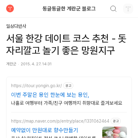
검색하기
동글동글한 계란군 블로그
티스토리
일상다반사
서울 한강 데이트 코스 추천 - 돗
자리깔고 놀기 좋은 망원지구
계란군
2015. 4. 27. 14:31
https://itour.yongin.go.kr/
광고
이번 주말은 용인 한눈에 보는 용인,
나홀로 여행부터 가족/친구 여행까지 취향대로 즐겨보세요
https://map.naver.com/p/entry/place/1331062464
광고
예약없이 만원대로 향수만들기