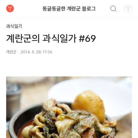
검색하기
동글동글한 계란군 블로그
티스토리
과식일기
계란군의 과식일가 #69
계란군
2014. 5. 28. 11:36