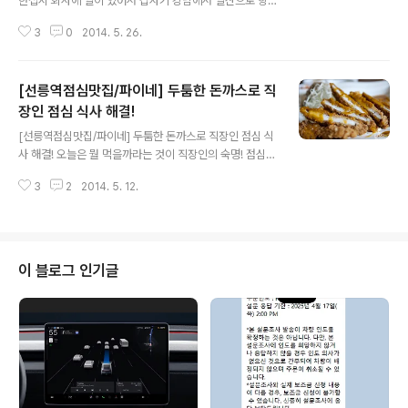
한접시 회사에 일이 있어서 갑자기 강남에서 일산으로 향
했습니다. 일을 마치고 나서는 안갔어도 되었떤 일이었나
3
0
2014. 5. 26.
싶기도 했지만 이래저래 멀리 일산까지 가게 되었네요. 일
이 대충 마무리가 되니 9시가 훌쩍 넘은 시간인데 저녁도
못먹고 일을 하고 있어서 늦은 저녁겸해서 뭘먹을까 고민
[선릉역점심맛집/파이네] 두툼한 돈까스로 직
을 하다가 쭈꾸미집과 수육집을 발견! 밤에는 역시나 고기
죠! 수육집으로 쏙~! 들어갔습니다. ▲ 수육을 주문하면 같
장인 점심 식사 해결!
글 내용
이 국물이 나오는데 의외로 실합니다. 가격대비로도 꽤 만
[선릉역점심맛집/파이네] 두툼한 돈까스로 직장인 점심 식
족스럽고 무엇보다 잡냄새 안나서 좋네요. 개인적으로 순
사 해결! 오늘은 뭘 먹을까라는 것이 직장인의 숙명! 점심시
대국은 그리 좋아하는 편은 아닌데. 정말 맛있게 먹었어요!
간에는 어디를 가볼까 고민을 하고 있었는데 전에 다른 식
역시 시장이 반찬! ▲ 한접시 가득 나온 수육! ▲ 수육의 경
3
2
2014. 5. 12.
당을 가면서 봐둔 돈가스 집으로 향했습니다. 간판에서는
우는 부위가 참 다양하게 나옵니다. 내장..
상호가 보이지 않지만 파이네라고 작게 적혀 있어요 ^^ 저
녁에는 생맥주하고 치킨도 팔고 낮에는 점심식사로 돈까스
를 주력으로 하는 집이랍니다. ▲ 식당 자체는 상당히 작은
편입니다. 테이블은 4개정도 있고 많이 들어가야 12명이
이 블로그 인기글
채 못들어갈 것 같더군요. 포장을 해가시는 분들도 있겠지
만 점심시간이라서 자리가 없어서 돌아가시는 분들이 꽤
있었네요. 회사에서 같이 점심먹으러 온 인원이 8명정도
되어서 저희가 들어갔을때 테이블이 만석! ▲ 자리를 잡으
면 이렇게 반찬을 3종류 준비를 해주시고..