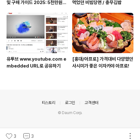
및 구매 가이드 2025: 5천만원대
먹었던 비빔당면 / 충무김밥
전기차의 모든 것
유투브 www.youtube.com e
[홍대/아프로] 가격대비 다양했던
mbedded URL로 공유하기
사시미가 좋은 이자카야 아프로!
의안내
티스토리
로그인
고객센터
© Daum Corp.
3
3