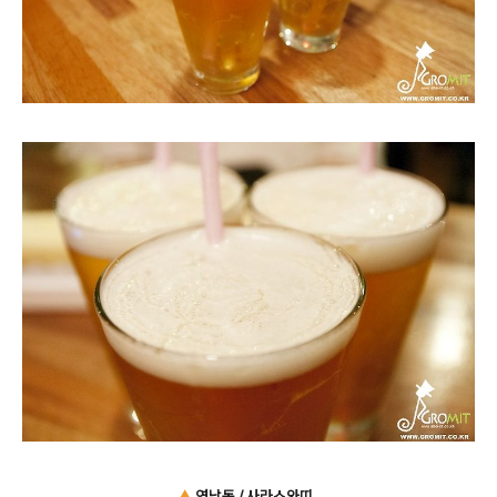
▲
연남동 / 사라스와띠..