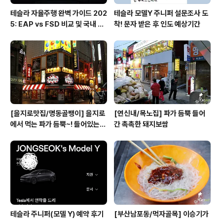
테슬라 자율주행 완벽 가이드 202
테슬라 모델Y 주니퍼 설문조사 도
5: EAP vs FSD 비교 및 국내 사
착! 문자 받은 후 인도 예상기간
용 팁
[을지로맛집/명동골뱅이] 을지로
[연신내/목노집] 파가 듬뿍 들어
에서 먹는 파가 듬뿍~! 들어있는
간 촉촉한 돼지보쌈
골뱅이무침
테슬라 주니퍼(모델 Y) 예약 후기
[부산남포동/먹자골목] 이승기가