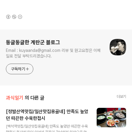
(새창열림)
로그 정보
동글동글한 계란군 블로그
Email : kuyaanda@gmail.com 리뷰 및 원고요청은 이메
일로 전달 부탁드리겠습니다.
구독하기
더보기
과식일기
의 다른 글
[정발산역맛집/일산맛집옹골네] 만족도 높았
던 따끈한 수육한접시
글 내용
[백석역맛집/일산맛집옹골네] 만족도 높았던 따끈한 수육