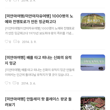
0
1
2014. 3. 9.
종입니다. 90톤이나 되는 거대한 무게에 외관에는 보도퍼
야 왕을 상징하는 글자가 적혀 있습니다. 밍군파고다도 그
렇고.. 보도퍼야 왕 이분은 스케일이 상당히 크신 분이네
[미얀마여행/미얀마자유여행] 1000명의 노
요.. 물론 백성들이야 죽을 맛이었겠죠! 원래 왕이 쓸대없는
짓을 많이 하면 아래에서 죽어나는 법이니까요. ▲ 밍군벨
예와 전쟁포로가 만든 밍군파고다
글 내용
을 보고 나서.. 가장 먼저 든 생각은 관리 좀 하지!! 라는 생
[미얀마여행/미얀마자유여행] 1000명의 노예와 전쟁포로
각이 많이 들더군요. ▲ 무게가 워낙 무겁기 때문에 종을
가 만든 밍군파고다 1970년 보도퍼야 왕의 즉위를 기념하
매다는 부분도 튼튼하게 잘 만들어져 있기는 한데.. 세월의
여 만든 파고다로 세계에서 가장 큰 파고다를 만들려고 건
흔적을 아주 고스란히 가지고 있습니다. 좀 닦는 사람이라
0
0
2014. 3. 9.
축한 파고다 입니다. 이후 보도퍼야 왕 사후 중단 되었고 1
도 두지.. ㅠ.ㅠ ▲ 종의..
838년 지진으로 인해서 파고다 자체가 파괴 되었고 지금
의 형태만 남아 있습니다. 이런 저런 사연으로 인해서 건립
[미얀마여행] 배를 타고 떠나는 신화의 유적
이 되지가 않았지만 만들어 졌다면 총 150m 높이의 파고
다가 생겼을테니.. 세계에서 가장 큰 파고다가 되었을 겁니
지 밍군
글 내용
다. ▲ 1838년에 있던 지진의 피해가 그대로 들어나 있습
[미얀마여행] 배를 타고 떠나는 신화의 유적지 밍군 만들레
니다. 하도 거대하기 때문에 기단 자체만 있는 형식이라도
이에서는 인근에 돌아다닐 유적지가 몇 곳이 있습니다. 잉
부서지지 않았네요. ▲ 갈려진 틈이 정말 후덜덜하게 넓습
와를 비롯해서 아마라뿌라, 사가잉, 밍군 등지가 있는데 대
니다. 다행히 올라갈 수 있게 되어 있지만 이렇게 쌓아놓은
1
0
2014. 3. 6.
부분의 미얀마의 관광지가 그렇지만 파고다를 둘러보는 여
걸 직접보니 놀랍기만 하네요..
행코스로 되어 있습니다. 밍군을 제외하고는 보통은 차를
하루 전세내서 관광지를 둘러보는 것이 일반 적입니다. 다
[미얀마여행] 만들레이 핫 플레이스 왕궁 둘
만 밍군의 경우는 차를 타면 너무 돌아가기 때문에 배를 타
고 하루관광으로 떠나시면 됩니다. 여행객들이 많은 숙소
러보기
글 내용
들은 자체 관광상품을 가지고 있어도 꽤 잘될 것 같다는 생