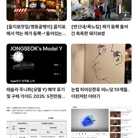
[을지로맛집/명동골뱅이] 을지로
[연신내/목노집] 파가 듬뿍 들어
에서 먹는 파가 듬뿍~! 들어있는
간 촉촉한 돼지보쌈
골뱅이무침
테슬라 주니퍼(모델 Y) 예약 후기
눈썹 피어싱한후 어느덧 10개월..
및 구매 가이드 2025: 5천만원대
이런저런 이야기
전기차의 모든 것