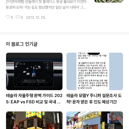
[미얀마여행] 만들레이 핫 플레이스 왕궁 둘러보기 미얀마
각이 들었는데.. ^^; 별도의 일일투어 상품도 없기 때문에
왕궁에 도착! 가는 길도 험난했지만 일단 날이 더워서 그런
숙소앞에 있는 기사들과 흥정 후에 출발하시면 됩니다. ▲
지 걸어서 움직이는게 쉽지가 않네요. 오토바이 렌트가 되
밍군은 아침 9시에 선착장에서 출발하는 배를 타고 들어갈
5
0
2013. 12. 25.
면 미얀마 돌아다니기 정말 좋을 것 같은데 현지인이 아니
수 있기 때문에 오래간만에 아침부터..
면 오토바이를 몰수 없게 되어있기 때문에 그만큼 활동 반
경도 많이 줄어들어 있어서 돌아다닐 때마다 교통편 걱정
이 많네요. 만들레이 왕궁은 현재는 군사주둔지로 사용하
고 있어서 사실상 돌아 볼 수 있는 부분이 적은 편입니다.
이 블로그 인기글
위의 사진을 보면 노란색지역 그리고 들어가는 입구도 한
곳만을 정해놓고 들어가게 되어있어서 입구를 찾지 못할
경우 상당히 돌아야 입구로 갈 수있기 때문에 왕궁으로 갈
때는 오토바이나 택시를 이용하시는게 좋을 것 같아요. ▲
만들레이 왕궁을 들어가기 위해서는 지역 입장..
테슬라 자율주행 완벽 가이드 202
테슬라 모델Y 주니퍼 설문조사 도
5: EAP vs FSD 비교 및 국내 사
착! 문자 받은 후 인도 예상기간
용 팁