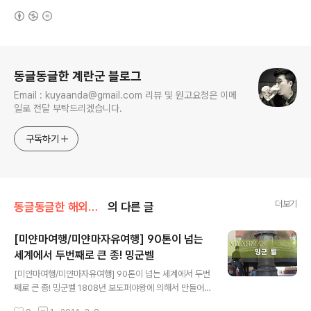
(새창열림)
로그 정보
동글동글한 계란군 블로그
Email : kuyaanda@gmail.com 리뷰 및 원고요청은 이메
일로 전달 부탁드리겠습니다.
구독하기
더보기
동글동글한 해외여행/2012 Myanmar
의 다른 글
[미얀마여행/미얀마자유여행] 90톤이 넘는
세계에서 두번째로 큰 종! 밍군벨
글 내용
[미얀마여행/미얀마자유여행] 90톤이 넘는 세계에서 두번
째로 큰 종! 밍군벨 1808년 보도퍼야왕에 의해서 만들어
진 종으로 현재에도 동종으로는 세계에서도 두번째로 큰