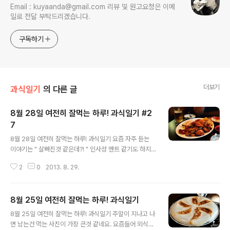
Email : kuyaanda@gmail.com 리뷰 및 원고요청은 이메
일로 전달 부탁드리겠습니다.
구독하기
더보기
과식일기
의 다른 글
8월 28일 여전히 잘먹는 하루! 과식일기 #2
7
글 내용
8월 28일 여전히 잘먹는 하루! 과식일기 요즘 자주 듣는
이야기는 " 살빠진것 같은데?! " 인사성 멘트 같기도 하지
만.. 요즘들어 술을 좀 줄여서 그런지 정신적으로도 살이 좀
2
0
2013. 8. 29.
빠진상황! ▲ 홍대 / 꼬꼬순이 홍대에서 치맥이라고 하면
역시나 전통이 빛나는 후라이드의 명가 꼬꼬순이! 심심하
다는 발버둥치는 경무와 함께.. 한가지 아쉬움점이라고 하
8월 25일 여전히 잘먹는 하루! 과식일기
면 요즘에는 크림생맥주라고 거품도 이쁘게 따라주는 집들
글 내용
이 많은데.. 옛날 호프집 맥주라는게 조금은 아쉽네요! ▲
8월 25일 여전히 잘먹는 하루! 과식일기 주말이 지나고 나
홍대 / 스키타모리 입가심을 하고 가야한다면서 빙수집을
면 남는건 먹는 사진이 가장 큰것 같네요. 요즘들어 외식이