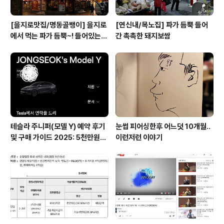
[을지로맛집/명동골뱅이] 을지로
[연신내/목노집] 파가 듬뿍 들어
에서 먹는 파가 듬뿍~! 들어있는
간 촉촉한 돼지보쌈
골뱅이무침
테슬라 주니퍼(모델 Y) 예약 후기
눈썹 피어싱한후 어느덧 10개월..
및 구매 가이드 2025: 5천만원대
이런저런 이야기
전기차의 모든 것