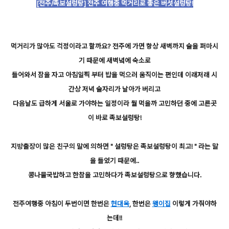
[전주/족보설렁탕] 전주 여행중 먹거리로 좋은 버섯설렁탕!
먹거리가 많아도 걱정이라고 할까요? 전주에 가면 항상 새벽까지 술을 퍼마시
기 때문에 새벽녘에 숙소로
들어와서 잠을 자고 아침일찍 부터 밥을 먹으러 움직이는 편인데 이래저래 시
간상 저녁 술자리가 날아가 버리고
다음날도 급하게 서울로 가야하는 일정이라 뭘 먹을까 고민하던 중에 고른곳
이 바로 족보설렁탕!
지방출장이 많은 친구의 말에 의하면 " 설렁탕은 족보설렁탕이 최고! " 라는 말
을 들었기 때문에..
콩나물국밥하고 한참을 고민하다가 족보설렁탕으로 향했습니다.
전주여행중 아침이 두번이면 한번은
현대옥
, 한번은
왱이집
이렇게 가줘야하
는데!!