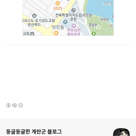
(새창열림)
로그 정보
동글동글한 계란군 블로그