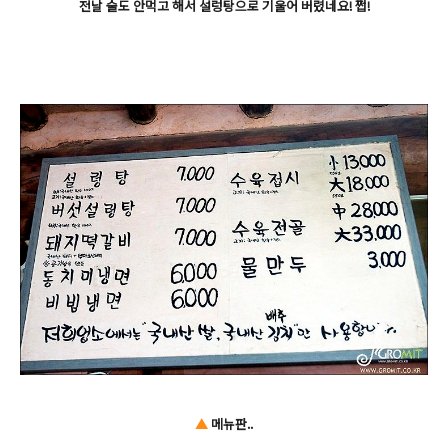
전날 술도 안먹고 해서 설렁탕으로 기울어 버렸네요! 쩝!
▲
메뉴판..