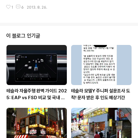
가자고 붙들고 늘어지는 경무와 옥루몽을 갔지만.. 줄이 정
줄어들다 보니 과식일기에 올라갈만한 사진이 점점 줄어드
말 .. 빙수먹을 의지를 꺽어버림! 빙빙빙은 영업종류.. 아쉬
1
6
2013. 8. 26.
는것 같아요 . ㅠ.ㅠ ▲ 우리집 "TV에 나온 비빔면이 맛있
운데로 기린프로즌으로.. 대충 빙수라고 생각하고 마심! ▲
겠다!" 라는 말에 이어서 장 보러 출동! 골뱅이와 비빔면..
홍대 / 아프로 가볍게..
그리고 집에서 형이 만들어서 보내준.. 손만두! 다만 한가지
걸리는건 소세지를 칼로 자르기 귀찮아서 가위로 잘랐더니
모양이 영... -_- 안먹고 싶게 생겼다! ▲ 뒹굴뒹굴 하다가
이 블로그 인기글
급! 생일집으로 출동.. 풍부한 성량으로 노래를 불러주고 싶
었지만 소소하게 사진만 몇장 찍었네요! 그런데 생일집 음
식이 너무 소소하다! 물론 시간은 이미 11시가 넘은 시간이
기는 했지만! ㅋㅋ ▲ 연남동 / 옥타 미로식당과 옥타를 고
민하..
테슬라 자율주행 완벽 가이드 202
테슬라 모델Y 주니퍼 설문조사 도
5: EAP vs FSD 비교 및 국내 사
착! 문자 받은 후 인도 예상기간
용 팁