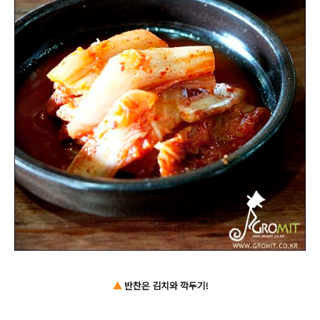
▲
반찬은 김치와 깍두기!