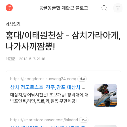
검색하기
동글동글한 계란군 블로그
티스토리
과식일기
홍대/이태원천상 - 삼치가라아게,
나가사끼짬뽕!
계란군
2013. 5. 7. 21:18
https://jeongdoros.sunsang24.com/
광고
삼치 정도로스호! 경주,감포,대삼치 방
어 넘버
대삼치,방어낚시전문! 초보가능! 장비대여,대
박포인트,라면,음료,회,얼음 무한제공!
https://smartstore.naver.com/laladnd
광고