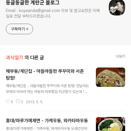
동글동글한 계란군 블로그
Email : kuyaanda@gmail.com 리뷰 및 원고요청은 이메
일로 전달 부탁드리겠습니다.
구독하기
더보기
과식일기
의 다른 글
채부동/계단집 - 야들야들한 쭈꾸미와 서촌
탐험!
글 내용
채부동/계단집 - 야들야들한 쭈꾸미와 서촌 탐험! 전날에도
부워라 마셔라 하는 바람에 하루종일 피곤함이 있는데 "저
녁에 한잔 할래?"라는 카톡을 받고 고민을 하기 시작합니
5
2
2013. 5. 5.
다. 집에서 쉬려고 하니 심심할것 같기도 하고 나가려고 하
니.. 마시고 들어오면 완전이 축 늘어질것 같아서 좀 걱정이
되기도 했는데.. "나와!" 라는 카톡을 받고 ㅡ.ㅡ 바로 출동!
홍대/마루가메제면 - 가케우동, 와카타마우동
사실 채부동쪽은 동네이름도 생소한 곳이기도 한데 예전에
글 내용
경북궁 근처에서 일을 하기도 했지만 가도 광화문쪽으로
홍대/마루가메제면 - 가케우동, 와카타마우동 오래간만에