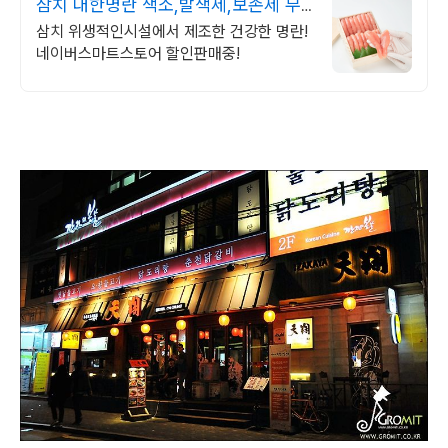
삼치 대한명란 색소,발색제,보존제 무
첨가
삼치 위생적인시설에서 제조한 건강한 명란!
네이버스마트스토어 할인판매중!