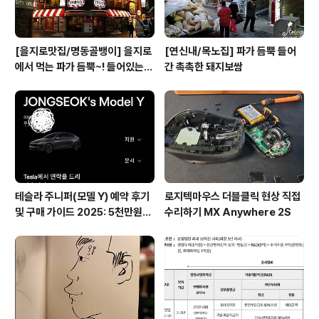
[을지로맛집/명동골뱅이] 을지로
[연신내/목노집] 파가 듬뿍 들어
에서 먹는 파가 듬뿍~! 들어있는
간 촉촉한 돼지보쌈
골뱅이무침
테슬라 주니퍼(모델 Y) 예약 후기
로지텍마우스 더블클릭 현상 직접
및 구매 가이드 2025: 5천만원대
수리하기 MX Anywhere 2S
전기차의 모든 것