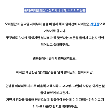
홍대/이태원천상 - 삼치가라아게, 나가사끼짬뽕!
모처럼만의 일요일 저녁부터 술을 마실까 해서 얼마전에 다녀왔던
계단집
으로
가보기로 합니다.
쭈꾸미도 맛나게 먹었지만 실치회가 참 맛있다는 소문을 들어서 그런지 한번
먹어보고 싶더라구용..
광화문에서 걸어서 경북궁역으로..
하지만 계단집은 일요일날 문을 열지 않더군요.. 힘빠지지만..
연남동 이파리로 가기로 마음먹고 택시타고 고고씽.. 그런데 사장님 아시는 분
들이 와있어서 그런가..
가면서 전화를 했을때 안받으실때 알았어야 하는데 이미 자리는 만석이고 자
리가 곧 나올것 같지도 않더라구요.