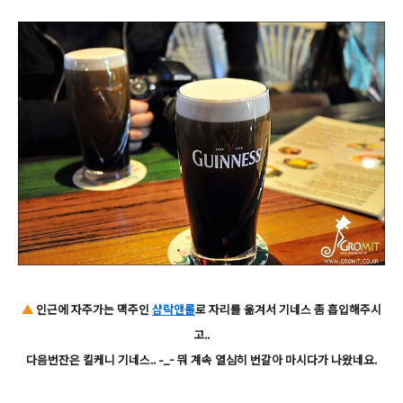
▲
인근에 자주가는 맥주인
샴락앤롤
로 자리를 옮겨서 기네스 좀 흡입해주시
고..
다음번잔은 킬케니 기네스.. -_- 뭐 계속 열심히 번갈아 마시다가 나왔네요.