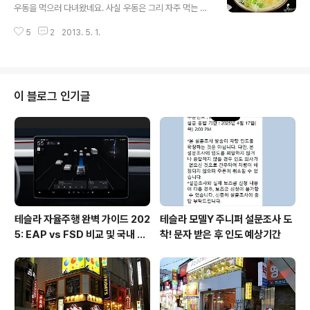
가지 이쪽으로 술을 마시러 올일이 없어서 이런 동네가 있
우동을 먹으러 다녀왔네요. 사실 우동은 그리 자주 먹는 편
는지도 몰랐네요. 서촌이라.. 북촌은 정말 많이 들었는데 서
이 아닌데 이유는 맛이 없어서용.. -_-; 오래전에 건대입구
촌도 있었을줄이야! 찾아가기도 쉬운데 경북궁역 2번출구
5
2
2013. 5. 1.
에서 먹어본 우동이 꽤 맛있었다는 기억은 있지만 나머지
로 나오셔서 왼쪽으로 있는 시장길을 따라가시면 됩니다.
는 다 거기서 거기라서.. 가격대비로 우동을 그리 선호하는
인근에 대학교가 있어서 그..
편은 아닙니다. 그리고 홍대 우동집들은 정말.. -_- 가격
이.. 다른 음식을 선택하게 만들어 주거든요 ㅋㅋ 전날 술마
시걸 페북에서 보신 형이.. 내일 점심에 만나서 해장하자!
이 블로그 인기글
라고 사뿐하게 말씀을 해주셔서 아침 거르고 아픈속을 붙
잡고 출동! ▲ 우동집에 종류가 좀 많네.. 싶은데 사실은 기
본 우동에 토핑이 올라가는게 다른거라고 생각하시면 됩니
다. 들어가서 바로 골라서 말을 해줘야 하기 때문에 미리 주
문하기 전에 살짝 보고..
테슬라 자율주행 완벽 가이드 202
테슬라 모델Y 주니퍼 설문조사 도
5: EAP vs FSD 비교 및 국내 사
착! 문자 받은 후 인도 예상기간
용 팁