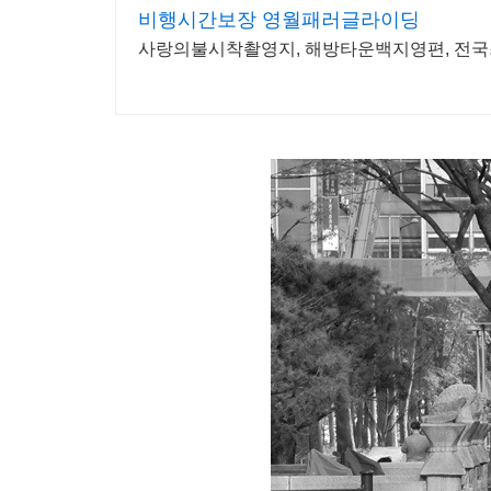
비행시간보장 영월패러글라이딩
사랑의불시착촬영지, 해방타운백지영편, 전국