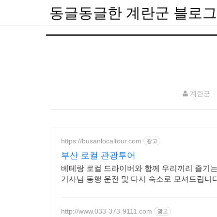
동글동글한 계란군 블로그
계란군
https://busanlocaltour.com
광고
부산 로컬 관광투어
베테랑 로컬 드라이버와 함께 우리끼리 즐기는
기사님 동행 운전 및 다시 숙소로 모셔드립니다
http://www.033-373-9111.com
광고