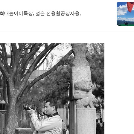
최대높이이륙장, 넓은 전용활공장사용,