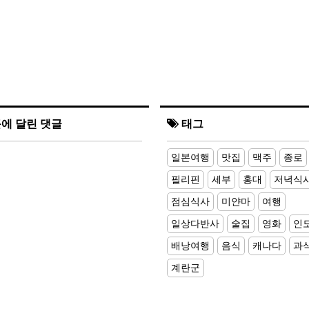
에 달린 댓글
태그
일본여행
맛집
맥주
종로
필리핀
세부
홍대
저녁식
점심식사
미얀마
여행
일상다반사
술집
영화
인
배낭여행
음식
캐나다
과
계란군