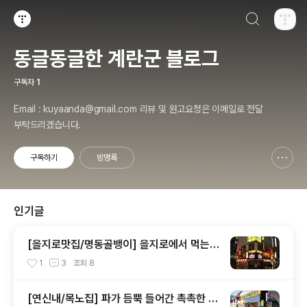
검색하기
티스토리
동글동글한 계란군 블로그
구독자
1
Email : kuyaanda@gmail.com 리뷰 및 원고요청은 이메일로 전달
부탁드리겠습니다.
구독하기
방명록
신고하기 레이어
열기
인기글
[을지로맛집/명동골뱅이] 을지로에서 먹는
파가 듬뿍~! 들어있는 골뱅이무침
1
3
조회
8
[연신내/목노집] 파가 듬뿍 들어간 촉촉한 돼