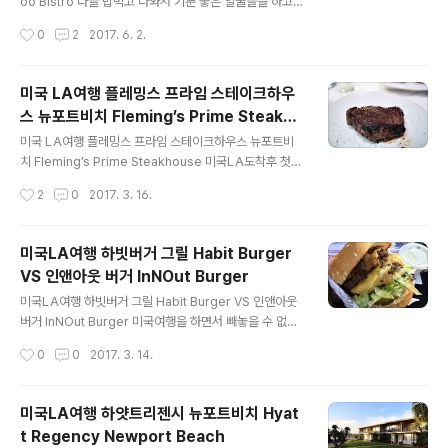
로 안내해주시는 것 같더군요. ▲ 식전빵.. 빵이 빵이죠..
oo Bistro 다들 밥먹고 나와서 기분 좋은 얼굴들을 하고
▲ 오징어튀김.. ▲ 무슨 샐러드였는데... ▲ 기다리던 스테
있는데..오전일정을 마치고 점심을 먹으러 찾아간 뉴포트
작성시간
0
2
2017. 6. 2.
이크 등장! ▲ 미리미리 주문을 잘 넣어주신 스트롱의 배대
비치맛집 Bamboo Bistro ..점심시간이라 사람들도 북적
표님 덕..
이고 음식맛도 괜찮아서 기억에 오래 남네요. 미국여행할
때 아침겸 점심으로 베트남쌀국수는 정말 맛있는 것 같아
미국 LA여행 플레밍스 프라임 스테이크하우
요 실패 확율이 적기도 하구요. ▲ 소스는 특이한게 없지
스 뉴포트비치 Fleming’s Prime Steakho
만..같이 주는 야채들은 숙주와 더불어서 한국과는 다른 점
글 내용
use
들이 있네요. ▲ 월남쌈도 독특했는데..안에 춘권 튀긴걸
미국 LA여행 플레밍스 프라임 스테이크하우스 뉴포트비
같이 넣어서 바삭함이 남 다릅니다.이날 최고의 메뉴이기
치 Fleming’s Prime Steakhouse 미국LA도착후 첫
도 했고 월남쌈을 그래도 꽤 많이 먹어봤는데 가장 특이한
숙소에 도착후 첫 식사.. 맛있는걸 먹으러 가자고 해서 플레
작성시간
2
0
2017. 3. 16.
맛있어요.. 맛보다는 특이한 식감!! ▲ 전날의 음주행각 때
밍스 프라임 스테이크하우스로 향했습니다.머물고 있던 하
문에 해장이 필요했다고 하고 싶..
얏트 호텔에서는 패션아일랜드로 향하면 되기 때문에 한 1
0분 내외로 차로 이동하시면 됩니다.위치상으로 상당히 가
미국LA여행 하빗버거 그릴 Habit Burger
까워서 식사나 쇼핑하기 좋더군요. 패션아일랜드는 나중에
VS 인앤아웃 버거 InNOut Burger
도 몇번 들렸답니다. 플레밍스 프라임 스테이크하우스 뉴
글 내용
포트비치 식전빵.. 주문은 드라이에이징 립아이 스테이크
미국LA여행 하빗버거 그릴 Habit Burger VS 인앤아웃
로 주문했습니다. 음식은 다들 다른걸 주문했는데..일단 미
버거 InNOut Burger 미국여행을 하면서 빼놓을 수 없는
국여행에서 좋은 점은 음식양이 많아서 정말 좋아요 ^^ 가
먹거리가 바로 버거 입니다. 한국에서 이미 유명한 쉑쉑버
작성시간
0
0
2017. 3. 14.
격은 비싼 편이지만 먹고나면 만족도논 꽤 높더라구요. 특
거를 비롯해서하빗버거그릴 그리고 인앤아웃까지 나름 버
히 스테이크는 더더욱 그렇구요! 사이..
거의 격전지이기도 하네요. 미국LA여행 하면서는 인앤아
웃도 꼭 먹어야할 먹거리라고 생각하지만 하빗버거그릴도
미국LA여행 하얏트리젠시 뉴포트비치 Hyat
꼭 들려보시면 좋을 것 같네요.두집이 비슷하지만 차이점
t Regency Newport Beach
도 있고 무엇보다 저렴하게 한끼를 해결하기에는 버거 만
글 내용