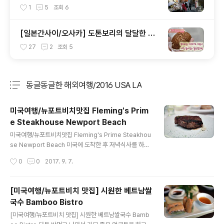
지보쌈
1
5
조회
6
[일본간사이/오사카] 도톤보리의 달달한 유
혹~! 홉 슈크림 ほっぷしゅうくりーむ
27
2
조회
5
동글동글한 해외여행/2016 USA LA
분류 전체보기
주요 글 목록
미국여행/뉴포트비치맛집 Fleming's Prim
e Steakhouse Newport Beach
글 내용
미국여행/뉴포트비치맛집 Fleming's Prime Steakhou
se Newport Beach 미국에 도착한 후 저녁식사를 하러
간 곳입니다. 인근에서 차를 타고 움직였는데 멀지 않아서
작성시간
0
0
2017. 9. 7.
생각보다는 금방 갔네요.사실 플레밍스 스테이크하우스의
경우 뉴포트비치를 첫 매작으로 28개 매장이 있다고 하네
요. 미국에는 처음이라 .. 무척 생소하기는 했지만 잘 먹기
[미국여행/뉴포트비치 맛집] 시원한 베트남쌀
는 했네요. ▲ 내부 분위기는 이런식..사진을 좀 흐리게 했
국수 Bamboo Bistro
지만 내부 분위기는 이렇고 상당히 어두운 편입니다. 그리
글 내용
고 안쪽에는 따로 룸이 있어서 단체로 방문할 경우 그쪽으
[미국여행/뉴포트비치 맛집] 시원한 베트남쌀국수 Bamb