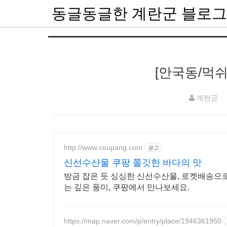
동글동글한 계란군 블로그
[안국동/먹
계란군
http://www.coupang.com
광고
신선수산물 쿠팡 쫄깃한 바다의 맛
방금 잡은 듯 싱싱한 신선수산물, 로켓배송으로
는 깊은 풍미, 쿠팡에서 만나보세요.
https://map.naver.com/p/entry/place/1946361950