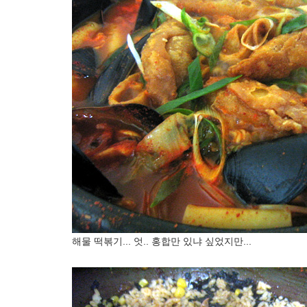
해물 떡볶기... 엇.. 홍합만 있냐 싶었지만...