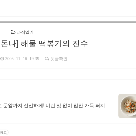
과식일기
쉬돈나] 해물 떡볶기의 진수
2005. 11. 16. 19:39
댓글확인
 문앞까지 신선하게! 비린 맛 없이 입안 가득 퍼지
광고