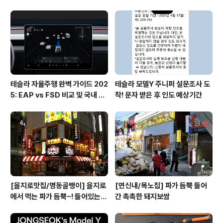
테슬라 자율주행 완벽 가이드 202
테슬라 모델Y 주니퍼 설문조사 도
5: EAP vs FSD 비교 및 국내 사
착! 문자 받은 후 인도 예상기간
용 팁
[을지로맛집/명동골뱅이] 을지로
[연신내/목노집] 파가 듬뿍 들어
에서 먹는 파가 듬뿍~! 들어있는
간 촉촉한 돼지보쌈
골뱅이무침