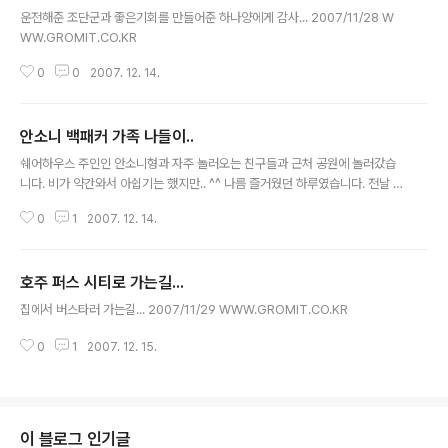
글 내용
운전해준 조단군과 좋은기회를 만들어준 하나양에게 감사... 2007/11/28 W
WW.GROMIT.CO.KR
0
0
2007. 12. 14.
안소니 백패커 가족 나들이..
글 내용
쉐어하우스 주인인 안소니형과 자주 놀러오는 친구들과 근처 공원에 놀러갔습
니다. 비가 약간와서 아쉽기는 했지만.. ^^ 나름 즐거웠던 하루였습니다. 전날 화
이트발란스 조정한걸 원상태로 돌리지 않구 찍어서 몇장은 파란색이 좀 강하네
0
1
2007. 12. 14.
요~ 누구에게나 친절한 안소니형.. 일요일마다 맛있는 깜짝 요리를 만들어준 성
근요리사 매일 업무차 외출하면서 너무 많이 신경써준 미령, 하나 뛰어난 요리
실력과 부지런함으로 늦게일어나는 사람들의 아침을 만들어준 현주 모두 감사
호주 퍼스 시티로 가는길...
합니다. 2007/11/30 WWW.GROMIT.CO.KR
글 내용
집에서 버스타러 가는길... 2007/11/29 WWW.GROMIT.CO.KR
0
1
2007. 12. 15.
이 블로그 인기글