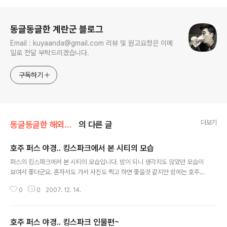
로그 정보
동글동글한 계란군 블로그
Email : kuyaanda@gmail.com 리뷰 및 원고요청은 이메
일로 전달 부탁드리겠습니다.
구독하기
더보기
동글동글한 해외여행/2007 Australia
의 다른 글
호주 퍼스 야경.. 킹스파크에서 본 시티의 모습
글 내용
퍼스의 킹스파크에서 본 시티의 모습입니다. 밤이 되니 생각지도 않았던 모습이
보여서 좋더군요. 혼자서도 가서 사진도 찍고 하면 좋을것 같지만 밤에는 호주
현지 원주민인 애버리진들이 있기 때문에 위험하다고 하더군요. 아는분이 데리
0
0
2007. 12. 14.
고 가줘서 운좋게 사진까지 찍을수 있었네요.. 운전해준 조단군에게 감사를.. 2
007/11/28 WWW.GROMIT.CO.KR
호주 퍼스 야경.. 킹스파크 인물편~