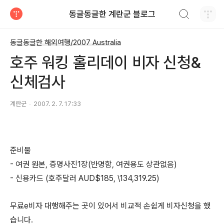
검색하기
동글동글한 계란군 블로그
티스토리
동글동글한 해외여행/2007 Australia
호주 워킹 홀리데이 비자 신청&
신체검사
계란군
2007. 2. 7. 17:33
준비물
- 여권 원본, 증명사진1장(반명함, 여권용도 상관없음)
- 신용카드 (호주달러 AUD$185, \134,319.25)
무료e비자 대행해주는 곳이 있어서 비교적 손쉽게 비자신청을 했
습니다.