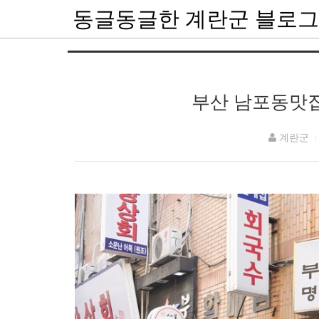
동글동글한 계란군 블로그
부산 남포동맛집
계란군