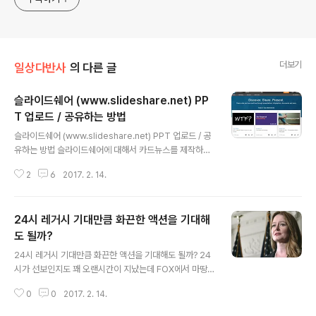
더보기
일상다반사
의 다른 글
슬라이드쉐어 (www.slideshare.net) PP
T 업로드 / 공유하는 방법
글 내용
슬라이드쉐어 (www.slideshare.net) PPT 업로드 / 공
유하는 방법 슬라이드쉐어에 대해서 카드뉴스를 제작하다
가 포스팅으로 하면 보다 큰 이미지로 볼 수 있고하나하나
2
6
2017. 2. 14.
보면서 따라살 수 있을 것 같아서 포스팅으로도 해당 방법
을 공유해 봅니다. StartupLab 을 통해서 사업계획서 등
록방법도 하단에 있으니 포스팅을 보시면서 따라해보세요.
24시 레거시 기대만큼 화끈한 액션을 기대해
▲ 슬라이드쉐어를 이용하기 위해서는 회원가입이 필요합
니다.한국에서는 링크드인을 사용하는 사람이 많지 않으니
도 될까?
글 내용
join now 를 누르시고 페이스북으로 회원가입후 로그인
24시 레거시 기대만큼 화끈한 액션을 기대해도 될까? 24
혹은 사이트에 회원으로 가입하시면 됩니다. ▲ 귀찮아도
시가 선보인지도 꽤 오랜시간이 지났는데 FOX에서 마땅
회원가입을 해야 파일을 등록할 수 있답니다. ▲ 회원가입
한 시리즈물을 내놓지 못해 이번에 다시 나온다는소문은
을 하고 로그인을 한 후 .. 오른쪽 상단을 보시면 Upload
0
0
2017. 2. 14.
참 무성했습니다. 24시간을 각 시간별로 쪼개서 구성한 드
버튼이 오랜지색으로..
라마로는 꽤 신선하기도 했고 시작하면 24시간동안계속