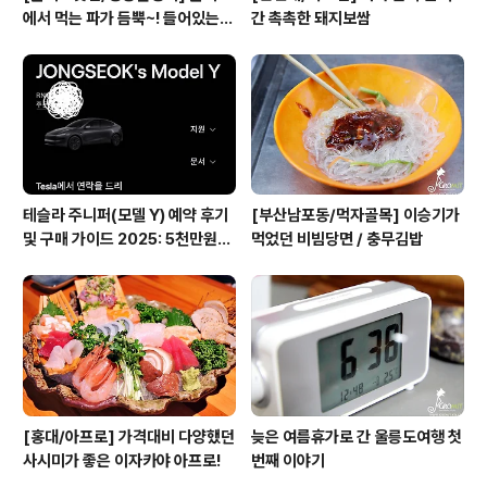
에서 먹는 파가 듬뿍~! 들어있는
간 촉촉한 돼지보쌈
골뱅이무침
테슬라 주니퍼(모델 Y) 예약 후기
[부산남포동/먹자골목] 이승기가
및 구매 가이드 2025: 5천만원대
먹었던 비빔당면 / 충무김밥
전기차의 모든 것
[홍대/아프로] 가격대비 다양했던
늦은 여름휴가로 간 울릉도여행 첫
사시미가 좋은 이자카야 아프로!
번째 이야기