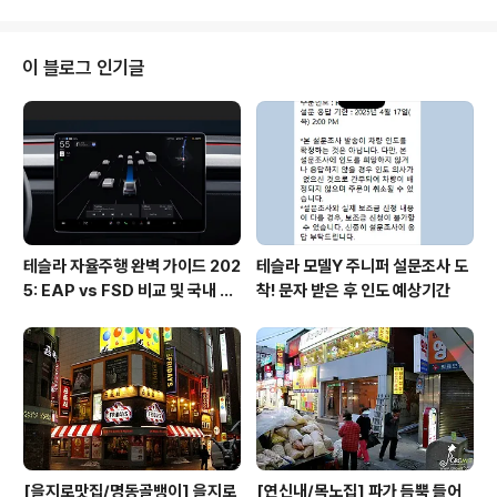
봐야한다는 말이 생길정도로 중독성도 높은 드라마였습니
다. 키퍼서덜렌드가 다른 드라마로 선전하고 있는 지금 폭
스에서는 24시 레거시라는 새로운 주인공을 필두로 하는
이 블로그 인기글
드라마를 선보였습니다. ▲ 24시 레거시도 그렇지만.. 늘
정치가들 때문에 일이 시작되죠.. 그나저나 이 아저씨는 선
즈오브아나키에 나오시던 기분이네요. 양복 입고 있어서
무척 어색하네요 ㅋ ▲ 24시 레거시의 시리즈물 주연으로
간택받은..코리호킨스.. 워킹데드에서 나오기도 ..
테슬라 자율주행 완벽 가이드 202
테슬라 모델Y 주니퍼 설문조사 도
5: EAP vs FSD 비교 및 국내 사
착! 문자 받은 후 인도 예상기간
용 팁
[을지로맛집/명동골뱅이] 을지로
[연신내/목노집] 파가 듬뿍 들어