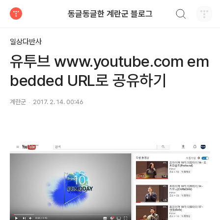
검색하기
동글동글한 계란군 블로그
티스토리
일상다반사
유투브 www.youtube.com em
bedded URL로 공유하기
계란군
2017. 2. 14. 00:46