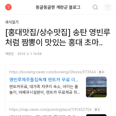
검색하기
동글동글한 계란군 블로그
티스토리
과식일기
[홍대맛집/상수맛집] 송탄 영빈루
처럼 짬뽕이 맛있는 홍대 초마..
계란군
2014. 2. 1. 16:58
https://booking.naver.com/booking/3/bizes/973564
광고
영빈루제주돌집독채 렌트카 무료 이벤
트중
렌트카무료, 대가족 자쿠지 숙소, 아이는 물
놀이, 바베큐시설완비, 렌트카 무료제공 최대
16인, 전통돌집을 현대적으로 해석한 넓고
멋진 숙소, 실내 자쿠지, 바베큐
https://map.naver.com/p/entry/place/1191452706
광고