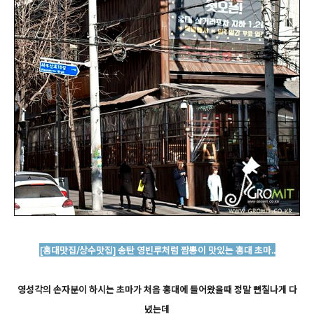
[홍대맛집/상수맛집] 송탄 영빈루처럼 짬뽕이 맛있는 홍대 초마..
영성각의 손자분이 하시는 초마가 처음 홍대에 들어왔을때 정말 뻔질나게 다
녔는데