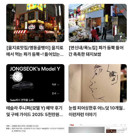
용 팁
[을지로맛집/명동골뱅이] 을지로
[연신내/목노집] 파가 듬뿍 들어
에서 먹는 파가 듬뿍~! 들어있는
간 촉촉한 돼지보쌈
골뱅이무침
테슬라 주니퍼(모델 Y) 예약 후기
눈썹 피어싱한후 어느덧 10개월..
및 구매 가이드 2025: 5천만원대
이런저런 이야기
전기차의 모든 것