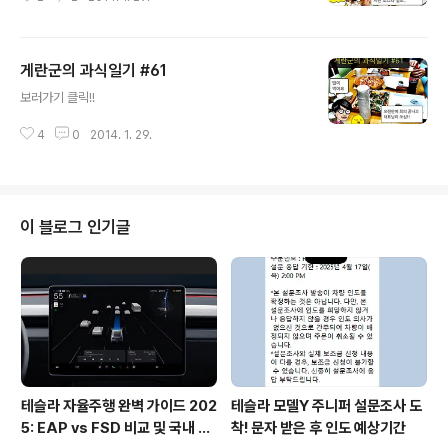
게란군의 과식일기 #61
글 내용
보러가기 클릭!!
4
0
2014. 1. 29.
이 블로그 인기글
테슬라 자율주행 완벽 가이드 202
테슬라 모델Y 주니퍼 설문조사 도
5: EAP vs FSD 비교 및 국내 사
착! 문자 받은 후 인도 예상기간