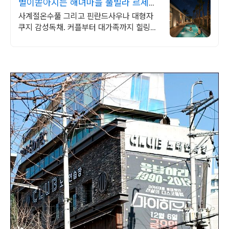
별이쏟아지는 해녀마을 풀빌라 르세라
핌도 다녀간 감성풀빌라
사계절온수풀 그리고 핀란드사우나 대형자
쿠지 감성독채. 커플부터 대가족까지 힐링숙
소 여행피로 녹이는 온수풀과 스파, 불멍.제
주해녀마을 돌담길 속에서느끼는 온전한휴
식