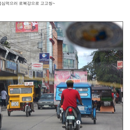
점심먹으러 로복강으로 고고씽~