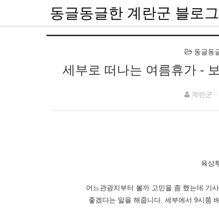
동글동글한 계란군 블로그
동글동글한 
세부로 떠나는 여름휴가 - 
계란군
육상투
어느관광지부터 볼까 고민을 좀 했는데 기
좋겠다는 말을 해줍니다. 세부에서 9시쯤 