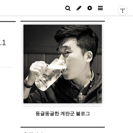
1
동글동글한 계란군 블로그