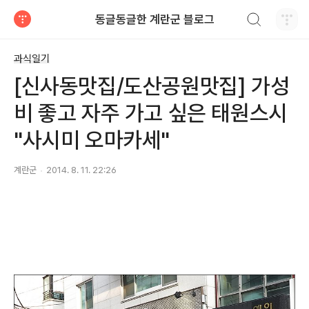
검색하기
동글동글한 계란군 블로그
티스토리
과식일기
[신사동맛집/도산공원맛집] 가성
비 좋고 자주 가고 싶은 태원스시
"사시미 오마카세"
계란군
2014. 8. 11. 22:26