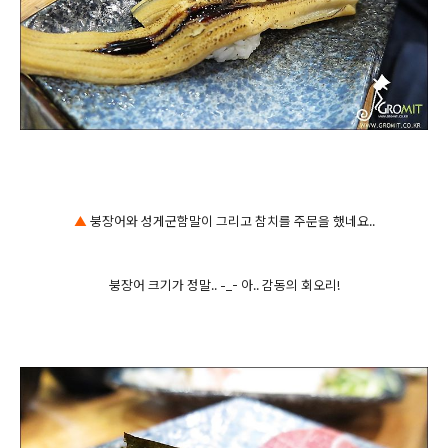
▲
붕장어와 성게군함말이 그리고 참치를 주문을 했네요..
붕장어 크기가 정말.. -_- 아.. 감동의 회오리!